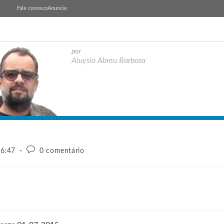
Fale conosco
Anuncie
por
Aluysio Abreu Barbosa
16:47
0 comentário