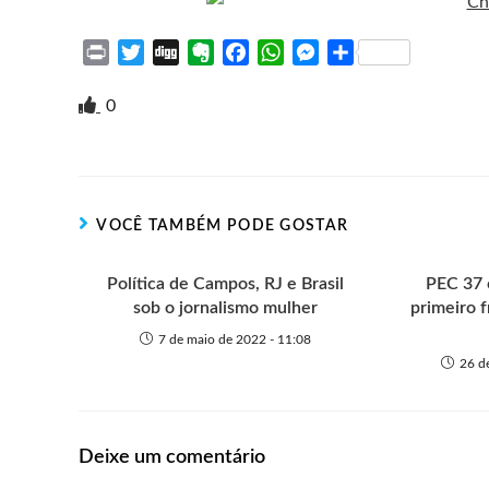
P
T
D
E
F
W
M
S
r
w
i
v
a
h
e
h
i
i
g
e
c
a
s
a
0
n
t
g
r
e
t
s
r
t
t
n
b
s
e
e
e
o
o
A
n
r
t
o
p
g
VOCÊ TAMBÉM PODE GOSTAR
e
k
p
e
r
Política de Campos, RJ e Brasil
PEC 37 
sob o jornalismo mulher
primeiro 
7 de maio de 2022 - 11:08
26 d
Deixe um comentário