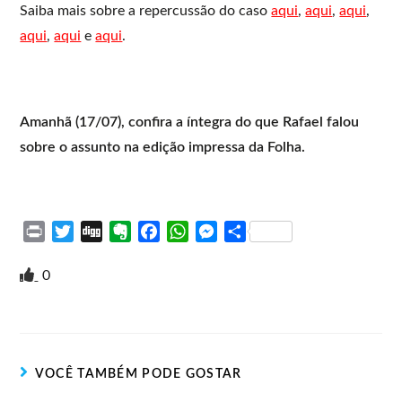
Saiba mais sobre a repercussão do caso
aqui
,
aqui
,
aqui
,
aqui
,
aqui
e
aqui
.
Amanhã (17/07), confira a íntegra do que Rafael falou
sobre o assunto na edição impressa da Folha.
P
T
D
E
F
W
M
S
r
w
i
v
a
h
e
h
i
i
g
e
c
a
s
a
0
n
t
g
r
e
t
s
r
t
t
n
b
s
e
e
e
o
o
A
n
r
t
o
p
g
VOCÊ TAMBÉM PODE GOSTAR
e
k
p
e