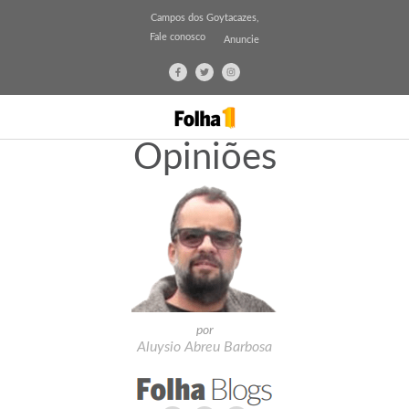
Campos dos Goytacazes,
Fale conosco
Anuncie
Opiniões
por
Aluysio Abreu Barbosa