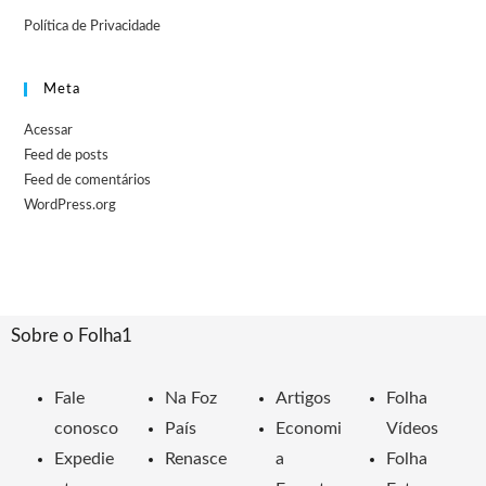
Política de Privacidade
Meta
Acessar
Feed de posts
Feed de comentários
WordPress.org
Sobre o Folha1
Fale
Na Foz
Artigos
Folha
conosco
País
Economi
Vídeos
Expedie
Renasce
a
Folha