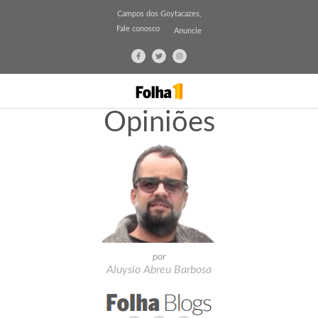
Campos dos Goytacazes,
Fale conosco
Anuncie
Opiniões
por
Aluysio Abreu Barbosa