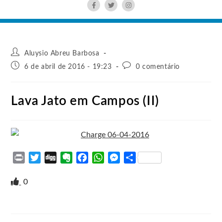
Aluysio Abreu Barbosa
6 de abril de 2016 - 19:23
0 comentário
Lava Jato em Campos (II)
P
T
D
E
F
W
M
S
r
w
i
v
a
h
e
h
i
i
g
e
c
a
s
a
0
n
t
g
r
e
t
s
r
t
t
n
b
s
e
e
e
o
o
A
n