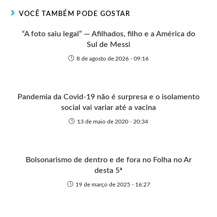
r
t
o
p
g
VOCÊ TAMBÉM PODE GOSTAR
e
k
p
e
r
“A foto saiu legal” — Afilhados, filho e a América do
Sul de Messi
8 de agosto de 2026 - 09:16
Pandemia da Covid-19 não é surpresa e o isolamento
social vai variar até a vacina
13 de maio de 2020 - 20:34
Bolsonarismo de dentro e de fora no Folha no Ar
desta 5ª
19 de março de 2025 - 16:27