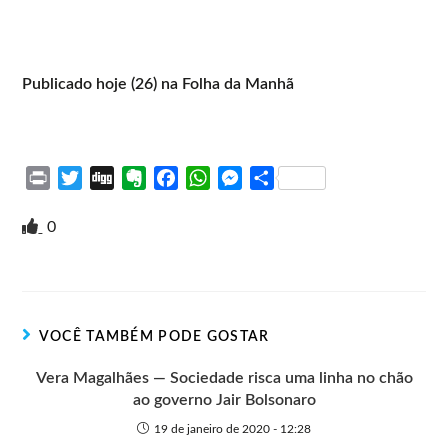
Publicado hoje (26) na Folha da Manhã
P
T
D
E
F
W
M
S
r
w
i
v
a
h
e
h
i
i
g
e
c
a
s
a
0
n
t
g
r
e
t
s
r
t
t
n
b
s
e
e
e
o
o
A
n
r
t
o
p
g
VOCÊ TAMBÉM PODE GOSTAR
e
k
p
e
r
Vera Magalhães — Sociedade risca uma linha no chão
ao governo Jair Bolsonaro
19 de janeiro de 2020 - 12:28