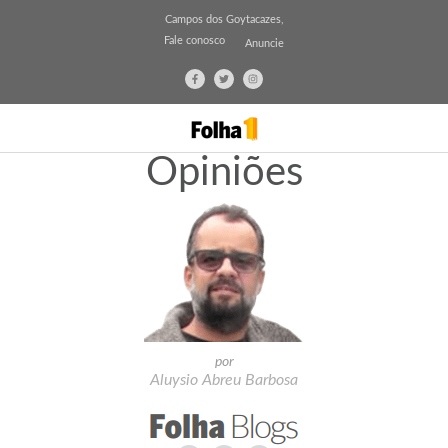
Campos dos Goytacazes,
Fale conosco
Anuncie
Opiniões
por
Aluysio Abreu Barbosa