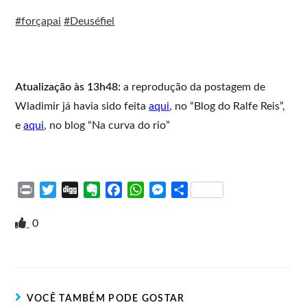
#forçapai
#Deuséfiel
Atualização às 13h48:
a reprodução da postagem de
Wladimir já havia sido feita
aqui
, no “Blog do Ralfe Reis”,
e
aqui
, no blog “Na curva do rio”
P
T
D
E
F
W
M
S
r
w
i
v
a
h
e
h
i
i
g
e
c
a
s
a
0
n
t
g
r
e
t
s
r
t
t
n
b
s
e
e
e
o
o
A
n
r
t
o
p
g
VOCÊ TAMBÉM PODE GOSTAR
e
k
p
e