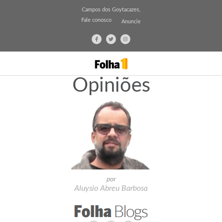
Campos dos Goytacazes,
Fale conosco
Anuncie
Opiniões
por
Aluysio Abreu Barbosa