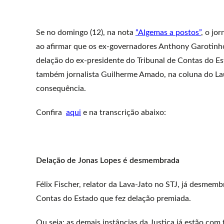
Se no domingo (12), na nota
“Algemas a postos”
, o jo
ao afirmar que os ex-governadores Anthony Garotinho
delação do ex-presidente do Tribunal de Contas do Es
também jornalista Guilherme Amado, na coluna do Laur
consequência.
Confira
aqui
e na transcrição abaixo:
Delação de Jonas Lopes é desmembrada
Félix Fischer, relator da Lava-Jato no STJ, já desmem
Contas do Estado que fez delação premiada.
Ou seja: as demais instâncias da Justiça já estão com