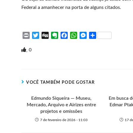
Federal a amanhecer na porta de alguns citados.
P
T
D
E
F
W
M
S
r
w
i
v
a
h
e
h
i
i
g
e
c
a
s
a
0
n
t
g
r
e
t
s
r
t
t
n
b
s
e
e
e
o
o
A
n
r
t
o
p
g
VOCÊ TAMBÉM PODE GOSTAR
e
k
p
e
r
Edmundo Siqueira — Museu,
Em busca de
Mercado, Arquivo e Airizes entre
Edmar Ptak
projetos e omissões
7 de fevereiro de 2026 - 11:03
17 d