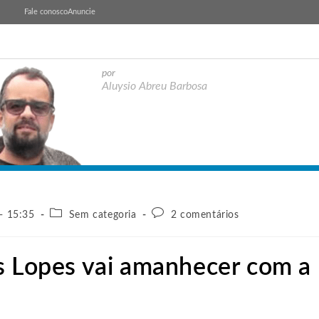
Fale conosco
Anuncie
por
Aluysio Abreu Barbosa
- 15:35
Sem categoria
2 comentários
s Lopes vai amanhecer com a