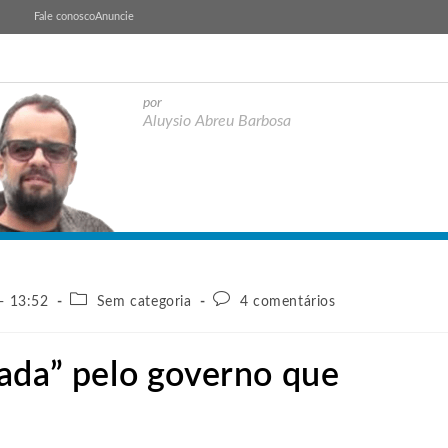
Fale conosco
Anuncie
por
Aluysio Abreu Barbosa
- 13:52
Sem categoria
4 comentários
ada” pelo governo que