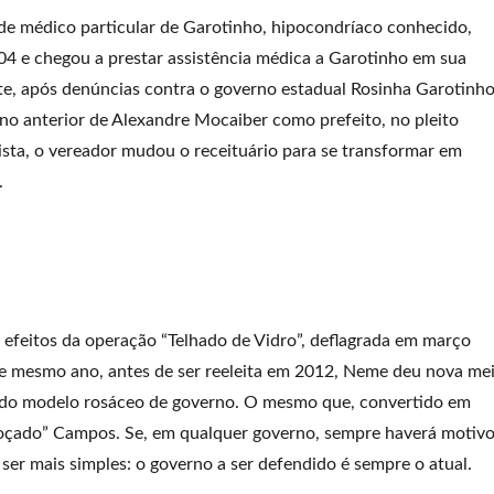
de médico particular de Garotinho, hipocondríaco conhecido,
004 e chegou a prestar assistência médica a Garotinho em sua
te, após denúncias contra o governo estadual Rosinha Garotinho
ano anterior de Alexandre Mocaiber como prefeito, no pleito
sta, o vereador mudou o receituário para se transformar em
.
feitos da operação “Telhado de Vidro”, deflagrada em março
e mesmo ano, antes de ser reeleita em 2012, Neme deu nova me
s do modelo rosáceo de governo. O mesmo que, convertido em
stroçado” Campos. Se, em qualquer governo, sempre haverá motiv
 ser mais simples: o governo a ser defendido é sempre o atual.