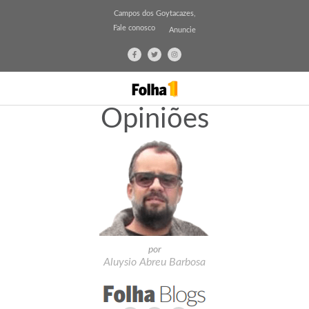
Campos dos Goytacazes,
Fale conosco
Anuncie
Opiniões
por
Aluysio Abreu Barbosa