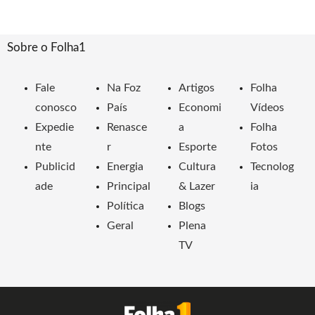
Sobre o Folha1
Fale
Na Foz
Artigos
Folha
conosco
País
Economi
Vídeos
Expedie
Renasce
a
Folha
nte
r
Esporte
Fotos
Publicid
Energia
Cultura
Tecnolog
ade
Principal
& Lazer
ia
Política
Blogs
Geral
Plena
TV