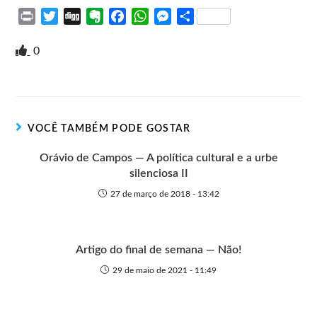
P
T
D
E
F
W
M
S
r
w
i
v
a
h
e
h
i
i
g
e
c
a
s
a
0
n
t
g
r
e
t
s
r
t
t
n
b
s
e
e
e
o
o
A
n
r
t
o
p
g
VOCÊ TAMBÉM PODE GOSTAR
e
k
p
e
r
Orávio de Campos — A política cultural e a urbe
silenciosa II
27 de março de 2018 - 13:42
Artigo do final de semana — Não!
29 de maio de 2021 - 11:49