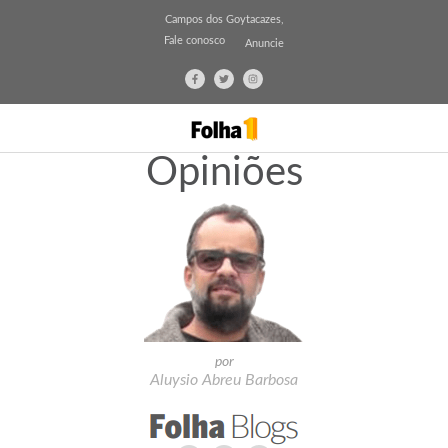
Campos dos Goytacazes,
Fale conosco
Anuncie
Opiniões
por
Aluysio Abreu Barbosa