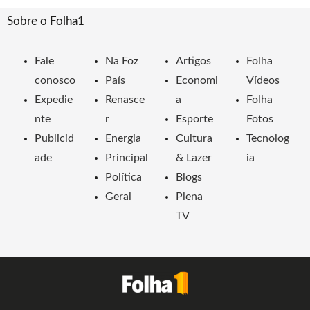
Sobre o Folha1
Fale
Na Foz
Artigos
Folha
conosco
País
Economi
Vídeos
Expedie
Renasce
a
Folha
nte
r
Esporte
Fotos
Publicid
Energia
Cultura
Tecnolog
ade
Principal
& Lazer
ia
Política
Blogs
Geral
Plena
TV