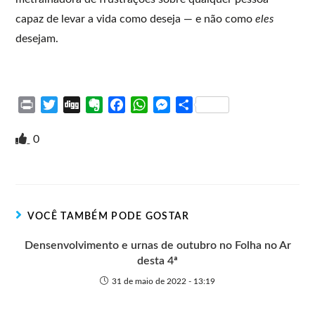
capaz de levar a vida como deseja — e não como
eles
desejam.
P
T
D
E
F
W
M
S
r
w
i
v
a
h
e
h
i
i
g
e
c
a
s
a
0
n
t
g
r
e
t
s
r
t
t
n
b
s
e
e
e
o
o
A
n
r
t
o
p
g
VOCÊ TAMBÉM PODE GOSTAR
e
k
p
e
r
Densenvolvimento e urnas de outubro no Folha no Ar
desta 4ª
31 de maio de 2022 - 13:19