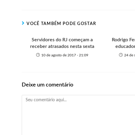
t
t
n
b
s
e
e
e
o
o
A
n
r
t
o
p
g
VOCÊ TAMBÉM PODE GOSTAR
e
k
p
e
r
Servidores do RJ começam a
Rodrigo F
receber atrasados nesta sexta
educador
10 de agosto de 2017 - 21:09
24 de 
Deixe um comentário