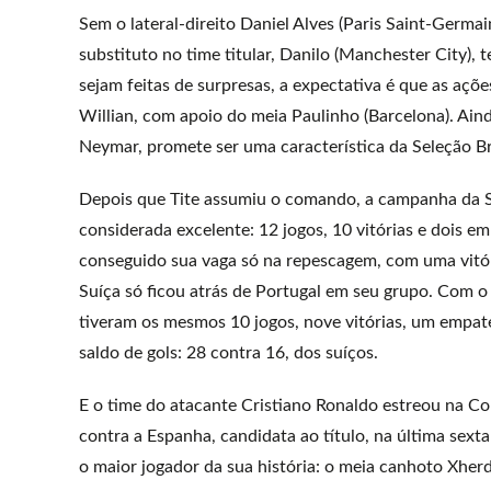
Sem o lateral-direito Daniel Alves (Paris Saint-Germa
substituto no time titular, Danilo (Manchester City
sejam feitas de surpresas, a expectativa é que as açõ
Willian, com apoio do meia Paulinho (Barcelona). Ain
Neymar, promete ser uma característica da Seleção Br
Depois que Tite assumiu o comando, a campanha da Sel
considerada excelente: 12 jogos, 10 vitórias e dois e
conseguido sua vaga só na repescagem, com uma vitór
Suíça só ficou atrás de Portugal em seu grupo. Com 
tiveram os mesmos 10 jogos, nove vitórias, um empat
saldo de gols: 28 contra 16, dos suíços.
E o time do atacante Cristiano Ronaldo estreou na Co
contra a Espanha, candidata ao título, na última sex
o maior jogador da sua história: o meia canhoto Xherd