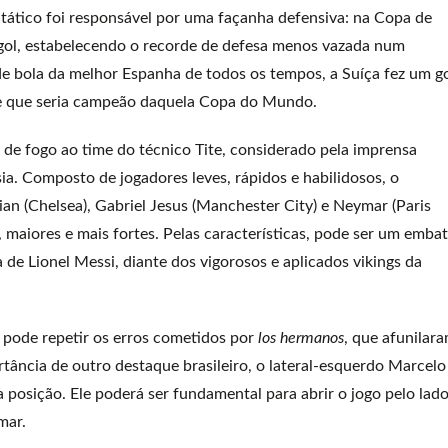
ático foi responsável por uma façanha defensiva: na Copa de
 gol, estabelecendo o recorde de defesa menos vazada num
 de bola da melhor Espanha de todos os tempos, a Suíça fez um g
me que seria campeão daquela Copa do Mundo.
 de fogo ao time do técnico Tite, considerado pela imprensa
ia. Composto de jogadores leves, rápidos e habilidosos, o
ian (Chelsea), Gabriel Jesus (Manchester City) e Neymar (Paris
, maiores e mais fortes. Pelas características, pode ser um emba
a de Lionel Messi, diante dos vigorosos e aplicados vikings da
 pode repetir os erros cometidos por
los hermanos
, que afunilar
rtância de outro destaque brasileiro, o lateral-esquerdo Marcelo
posição. Ele poderá ser fundamental para abrir o jogo pelo lad
mar.