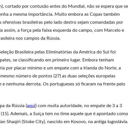
in), cortado por contusão antes do Mundial, não se espera que s
), tenha a mesma importância. Muito embora as Copas também
es ofensivas brasileiras pelo lado destro sejam comandadas por
da assim, a força pela faixa esquerda do campo, com Marcelo e
asileira nos campos da Rússia.
eção Brasileira pelas Eliminatórias da América do Sul foi
mpates, se classificando em primeiro lugar. Embora tenham
ia por placar mínimo e um empate com a Irlanda do Norte, a
o mesmo número de pontos (27) as duas seleções europeias
e e nenhuma derrota. Os portugueses só ficaram na frente pelo
pa da Rússia (
aqui
) com muita autoridade, no empate de 3 a 3
ta (15). Ademais, a Suíça tem no time aquele que é apontado como
an Shaqiri (Stoke City), nascido em Kosovo, na antiga Iugoslávia