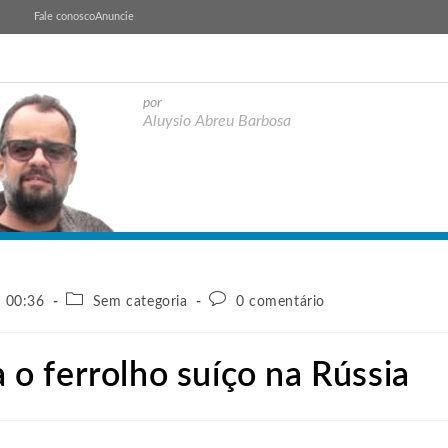
Fale conosco
Anuncie
por
Aluysio Abreu Barbosa
- 00:36
Sem categoria
0 comentário
a o ferrolho suíço na Rússia