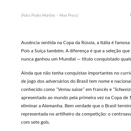
(Foto: Pedro Martins – Moa Press)
Ausência sentida na Copa da Rússia, a Itália é famosa
Pois a Suíça também. A diferença é que a seleção que 
nunca ganhou um Mundial — título conquistado quatro v
Ainda que não tenha conquistas importantes no cur
de jogo dos adversários do Brasil tem nome e nacional
conhecido como
“Verrou suisse”
em francês e
“Schweiz
apresentado ao mundo pela primeira vez na Copa de 19
eliminar a Alemanha. Bem verdade que o Brasil termi
representada no artilheiro da competição: o centroav
com sete gols.