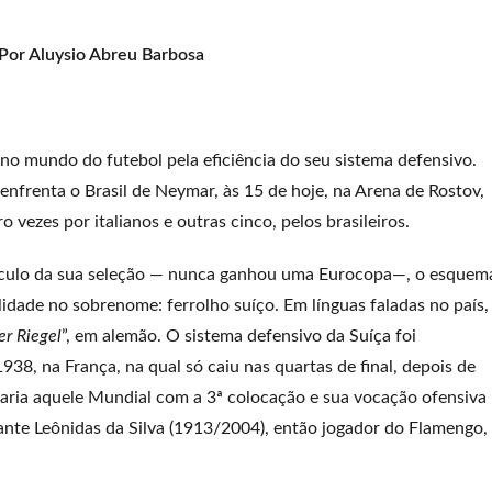
Por Aluysio Abreu Barbosa
 no mundo do futebol pela eficiência do seu sistema defensivo.
enfrenta o Brasil de Neymar, às 15 de hoje, na Arena de Rostov,
ezes por italianos e outras cinco, pelos brasileiros.
rículo da sua seleção — nunca ganhou uma Eurocopa—, o esquem
idade no sobrenome: ferrolho suíço. Em línguas faladas no país,
er Riegel
”, em alemão. O sistema defensivo da Suíça foi
38, na França, na qual só caiu nas quartas de final, depois de
naria aquele Mundial com a 3ª colocação e sua vocação ofensiva
ante Leônidas da Silva (1913/2004), então jogador do Flamengo,