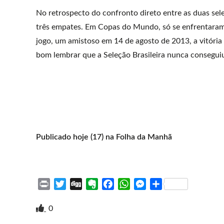
No retrospecto do confronto direto entre as duas seleç
três empates. Em Copas do Mundo, só se enfrentaram 
jogo, um amistoso em 14 de agosto de 2013, a vitória 
bom lembrar que a Seleção Brasileira nunca conseguiu 
Publicado hoje (17) na Folha da Manhã
P
T
D
E
F
W
M
S
r
w
i
v
a
h
e
h
i
i
g
e
c
a
s
a
0
n
t
g
r
e
t
s
r