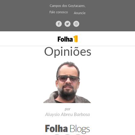
Campos dos Goytacazes,
Fale conosco
Anuncie
Opiniões
por
Aluysio Abreu Barbosa