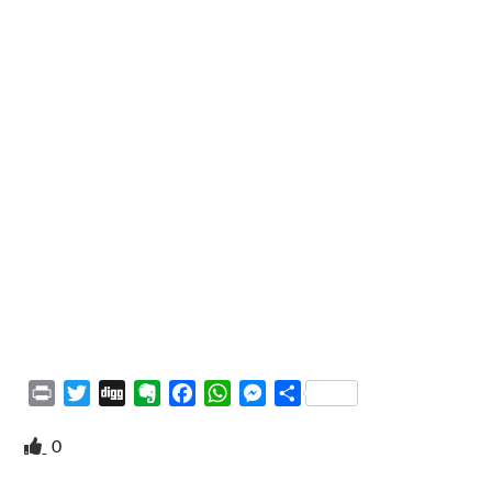
P
T
D
E
F
W
M
S
r
w
i
v
a
h
e
h
i
i
g
e
c
a
s
a
0
n
t
g
r
e
t
s
r