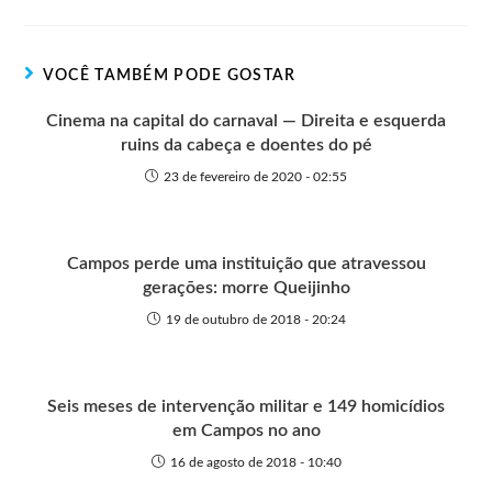
t
t
n
b
s
e
e
e
o
o
A
n
r
t
o
p
g
VOCÊ TAMBÉM PODE GOSTAR
e
k
p
e
r
Cinema na capital do carnaval — Direita e esquerda
ruins da cabeça e doentes do pé
23 de fevereiro de 2020 - 02:55
Campos perde uma instituição que atravessou
gerações: morre Queijinho
19 de outubro de 2018 - 20:24
Seis meses de intervenção militar e 149 homicídios
em Campos no ano
16 de agosto de 2018 - 10:40