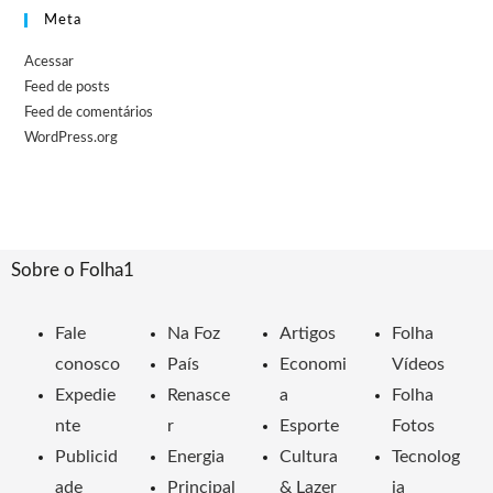
Meta
Acessar
Feed de posts
Feed de comentários
WordPress.org
Sobre o Folha1
Fale
Na Foz
Artigos
Folha
conosco
País
Economi
Vídeos
Expedie
Renasce
a
Folha
nte
r
Esporte
Fotos
Publicid
Energia
Cultura
Tecnolog
ade
Principal
& Lazer
ia