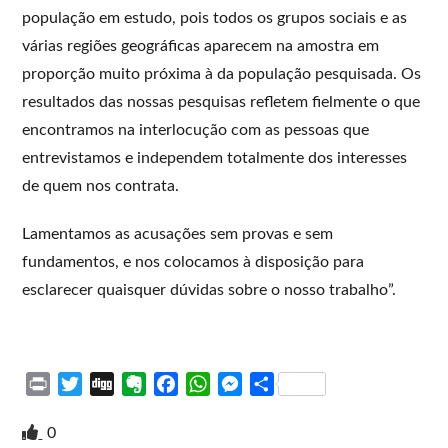
população em estudo, pois todos os grupos sociais e as
várias regiões geográficas aparecem na amostra em
proporção muito próxima à da população pesquisada. Os
resultados das nossas pesquisas refletem fielmente o que
encontramos na interlocução com as pessoas que
entrevistamos e independem totalmente dos interesses
de quem nos contrata.
Lamentamos as acusações sem provas e sem
fundamentos, e nos colocamos à disposição para
esclarecer quaisquer dúvidas sobre o nosso trabalho”.
P
T
D
E
F
W
M
S
r
w
i
v
a
h
e
h
i
i
g
e
c
a
s
a
0