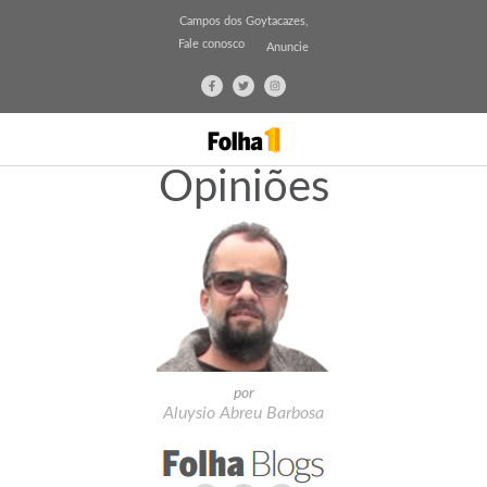
Campos dos Goytacazes,
Fale conosco
Anuncie
Opiniões
por
Aluysio Abreu Barbosa