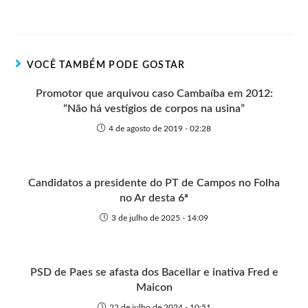
n
t
g
r
e
t
s
r
t
t
n
b
s
e
e
e
o
o
A
n
r
t
o
p
g
VOCÊ TAMBÉM PODE GOSTAR
e
k
p
e
r
Promotor que arquivou caso Cambaíba em 2012:
“Não há vestígios de corpos na usina”
4 de agosto de 2019 - 02:28
Candidatos a presidente do PT de Campos no Folha
no Ar desta 6ª
3 de julho de 2025 - 14:09
PSD de Paes se afasta dos Bacellar e inativa Fred e
Maicon
22 de julho de 2024 - 10:51