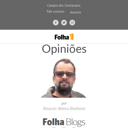
Campos dos Goytacazes,
Fale conosco
Anuncie
Opiniões
por
Aluysio Abreu Barbosa