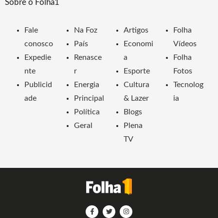
Sobre o Folha1
Fale
Na Foz
Artigos
Folha
conosco
País
Economi
Vídeos
Expedie
Renasce
a
Folha
nte
r
Esporte
Fotos
Publicid
Energia
Cultura
Tecnolog
ade
Principal
& Lazer
ia
Política
Blogs
Geral
Plena
TV