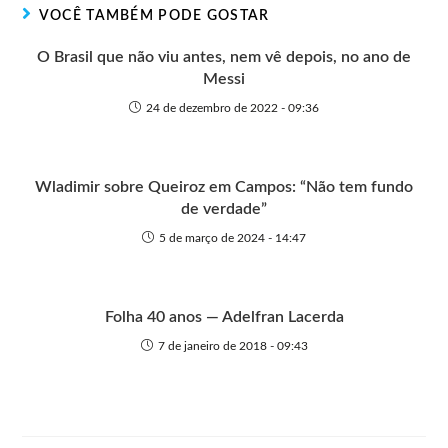
r
t
o
p
g
VOCÊ TAMBÉM PODE GOSTAR
e
k
p
e
r
O Brasil que não viu antes, nem vê depois, no ano de
Messi
24 de dezembro de 2022 - 09:36
Wladimir sobre Queiroz em Campos: “Não tem fundo
de verdade”
5 de março de 2024 - 14:47
Folha 40 anos — Adelfran Lacerda
7 de janeiro de 2018 - 09:43