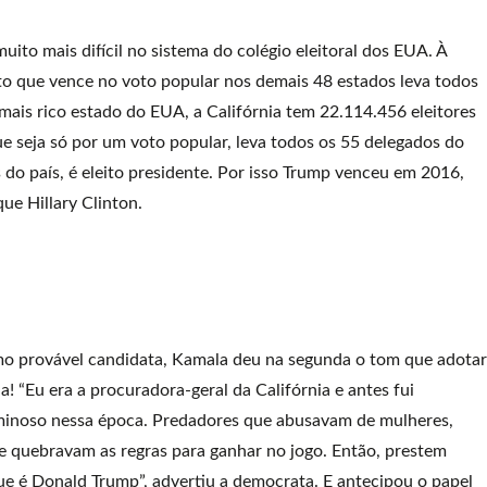
uito mais difícil no sistema do colégio eleitoral dos EUA. À
o que vence no voto popular nos demais 48 estados leva todos
ais rico estado do EUA, a Califórnia tem 22.114.456 eleitores
e seja só por um voto popular, leva todos os 55 delegados do
do país, é eleito presidente. Por isso Trump venceu em 2016,
e Hillary Clinton.
mo provável candidata, Kamala deu na segunda o tom que adota
“Eu era a procuradora-geral da Califórnia e antes fui
riminoso nessa época. Predadores que abusavam de mulheres,
 quebravam as regras para ganhar no jogo. Então, prestem
e é Donald Trump”, advertiu a democrata. E antecipou o papel