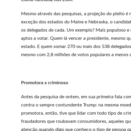
Mesmo através das pesquisas, a projeção do pleito é m
exceção dos estados do Maine e Nebraska, o candidat
os delegados de cada. Um exemplo? Mais populoso e m
aptos a votar. Quem lá vencer a presidente, mesmo qu
estado. E quem somar 270 ou mais dos 538 delegados 
mesmo com 2,8 milhões de votos populares a menos qu
Promotora x criminoso
Antes da pesquisa de ontem, em sua primeira fala co
contra o sempre contundente Trump: na mesma moeda! 
promotora, então, tive que lidar com todo tipo de c
fraudadores que roubavam consumidores, aqueles que
atenção quando digo que conheço o tipo de pessoa qu