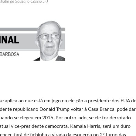
Eliabe de Souza, o Cássio Jr.)
se aplica ao que está em jogo na eleição a presidente dos EUA d
idente republicano Donald Trump voltar à Casa Branca, pode dar
ando se elegeu em 2016. Por outro lado, se ele for derrotado
 atual vice-presidente democrata, Kamala Harris, será um duro
cer, fará de fichinha a virada da esquerda no 2º turno das