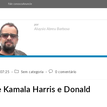
Fale conosco
Anuncie
por
Aluysio Abreu Barbosa
 07:25
Sem categoria
0 comentário
 Kamala Harris e Donald