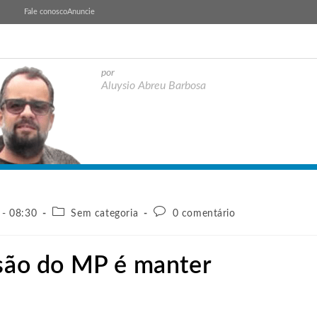
Fale conosco
Anuncie
por
Aluysio Abreu Barbosa
 - 08:30
Sem categoria
0 comentário
ssão do MP é manter