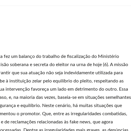
 fez um balanço do trabalho de fiscalização do Ministério
cisão soberana e secreta do eleitor na urna de hoje (6). A missão
rantir que sua atuação não seja indevidamente utilizada para
e à instituição zelar pelo equilíbrio do pleito, respeitando as
 sua intervenção favoreça um lado em detrimento do outro. Essa
o, e, na maioria das vezes, baseia-se em situações semelhantes
egurança e equilíbrio. Neste cenário, há muitas situações que
 lamentou o promotor. Que, entre as irregularidades combatidas,
s e de reclamações relacionadas às fake news, que agora
ocessadas. Dentre as irregularidades mais graves, as denúncias