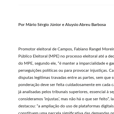
Por Mário Sérgio Júnior e Aluysio Abreu Barbosa
Promotor eleitoral de Campos, Fabiano Rangel Moreira
Público Eleitoral (MPE) no processo eleitoral até a de
do MPE, segundo ele, “é manter a imparcialidade e ga
perseguições políticas ou para provocar injustiças. Cab
disputas legítimas travadas entre as partes, sem que
ponderação deve ser feita cuidadosamente em cada cas
já analisadas pelos tribunais superiores, essencial à s
consideramos ‘injustas’, mas não há o que ser feito”,
destacou: “a ampliação do uso de plataformas digitai
constituem uma parcela significativa das demandas pr