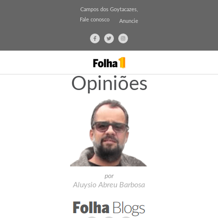
Campos dos Goytacazes,
Fale conosco
Anuncie
Opiniões
por
Aluysio Abreu Barbosa