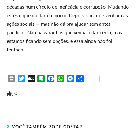
décadas num círculo de ineficácia e corrupção. Mudando
estes é que mudará o morro. Depois, sim, que venham as
ações sociais — mas não dá pra ajudar sem antes
pacificar. Não há garantias que venha a dar certo, mas
estamos ficando sem opções, e essa ainda não foi
tentada.
P
T
D
E
F
W
M
S
r
w
i
v
a
h
e
h
i
i
g
e
c
a
s
a
0
n
t
g
r
e
t
s
r
t
t
n
b
s
e
e
e
o
o
A
n
r
t
o
p
g
VOCÊ TAMBÉM PODE GOSTAR
e
k
p
e