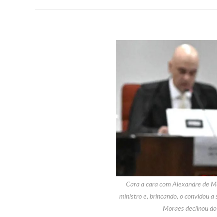
Cara a cara com Alexandre de Mo
ministro e, brincando, o convidou a
Moraes declinou do