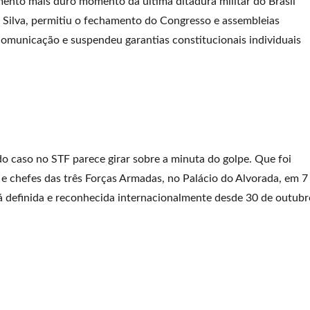
omento mais duro momento da última ditadura militar do Brasil
 Silva, permitiu o fechamento do Congresso e assembleias
e comunicação e suspendeu garantias constitucionais individuais
 do caso no STF parece girar sobre a minuta do golpe. Que foi
e chefes das três Forças Armadas, no Palácio do Alvorada, em 7
á definida e reconhecida internacionalmente desde 30 de outubr