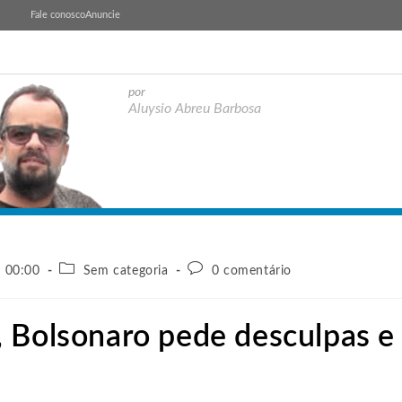
Fale conosco
Anuncie
por
Aluysio Abreu Barbosa
- 00:00
Sem categoria
0 comentário
 Bolsonaro pede desculpas e