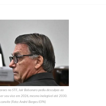
raes no STF, Jair Bolsonaro pediu desculpas ao
 ser seu vice em 2026, mesmo inelegível até 2030.
 convite (Foto: André Borges/EPA)