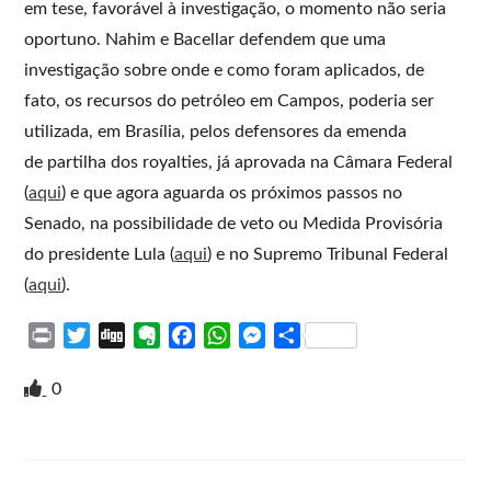
em tese, favorável à investigação, o momento não seria
oportuno. Nahim e Bacellar defendem que uma
investigação sobre onde e como foram aplicados, de
fato, os recursos do petróleo em Campos, poderia ser
utilizada, em Brasília, pelos defensores da emenda
de partilha dos royalties, já aprovada na Câmara Federal
(
aqui
) e que agora aguarda os próximos passos no
Senado, na possibilidade de veto ou Medida Provisória
do presidente Lula (
aqui
) e no Supremo Tribunal Federal
(
aqui
).
P
T
D
E
F
W
M
S
r
w
i
v
a
h
e
h
i
i
g
e
c
a
s
a
0
n
t
g
r
e
t
s
r
t
t
n
b
s
e
e
e
o
o
A
n