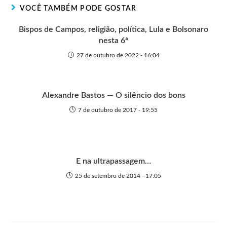
r
t
o
p
g
VOCÊ TAMBÉM PODE GOSTAR
e
k
p
e
r
Bispos de Campos, religião, política, Lula e Bolsonaro
nesta 6ª
27 de outubro de 2022 - 16:04
Alexandre Bastos — O silêncio dos bons
7 de outubro de 2017 - 19:55
E na ultrapassagem…
25 de setembro de 2014 - 17:05