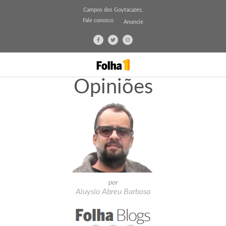
Campos dos Goytacazes,
Fale conosco
Anuncie
Opiniões
por
Aluysio Abreu Barbosa