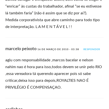
“enricar” às custas do trabalhador, afinal “se eu estivesse
lá também faria” (não é assim que se diz por aí?).
Medida corporativista que abre caminho para todo tipo
de interpretação. L A M E N T Á V E L ! !
marcelo peixoto
16 DE MARÇO DE 2010 - 03:38
RESPONDER
agiu com responsabilidade ,marcos bacelar e nelson
nahim nao é hora para isso,todos devem se unir pelo RIO
,essa vereadora tá querendo aparecer pois só sabe
criticar,deixa isso para depois,ROYALTIES NAO É
PRIVILÉGIO É COMPENSAÇAO.