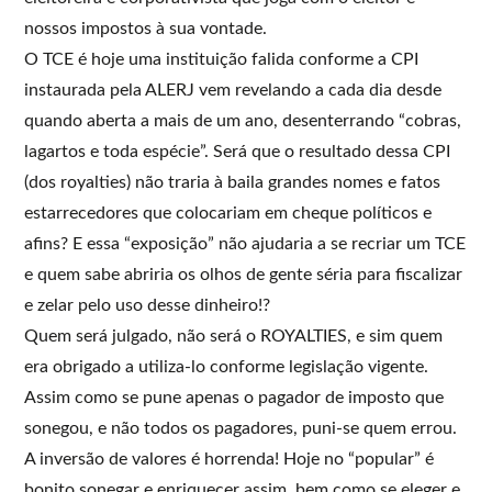
nossos impostos à sua vontade.
O TCE é hoje uma instituição falida conforme a CPI
instaurada pela ALERJ vem revelando a cada dia desde
quando aberta a mais de um ano, desenterrando “cobras,
lagartos e toda espécie”. Será que o resultado dessa CPI
(dos royalties) não traria à baila grandes nomes e fatos
estarrecedores que colocariam em cheque políticos e
afins? E essa “exposição” não ajudaria a se recriar um TCE
e quem sabe abriria os olhos de gente séria para fiscalizar
e zelar pelo uso desse dinheiro!?
Quem será julgado, não será o ROYALTIES, e sim quem
era obrigado a utiliza-lo conforme legislação vigente.
Assim como se pune apenas o pagador de imposto que
sonegou, e não todos os pagadores, puni-se quem errou.
A inversão de valores é horrenda! Hoje no “popular” é
bonito sonegar e enriquecer assim, bem como se eleger e