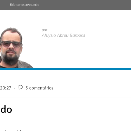
Fale conosco
Anuncie
por
Aluysio Abreu Barbosa
 20:27
5 comentários
ado