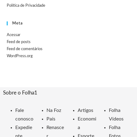
Política de Privacidade
Meta
Acessar
Feed de posts
Feed de comentários
WordPress.org
Sobre o Folha1
Fale
Na Foz
Artigos
Folha
conosco
País
Economi
Vídeos
Expedie
Renasce
a
Folha
nte
r
Esporte
Fotos