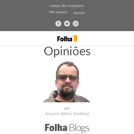
Campos dos Goytacazes,
Fale conosco
Anuncie
Opiniões
por
Aluysio Abreu Barbosa