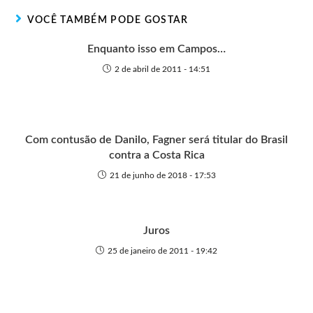
r
t
o
p
g
VOCÊ TAMBÉM PODE GOSTAR
e
k
p
e
r
Enquanto isso em Campos…
2 de abril de 2011 - 14:51
Com contusão de Danilo, Fagner será titular do Brasil
contra a Costa Rica
21 de junho de 2018 - 17:53
Juros
25 de janeiro de 2011 - 19:42