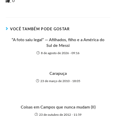
i
i
g
e
c
a
s
a
0
n
t
g
r
e
t
s
r
t
t
n
b
s
e
e
e
o
o
A
n
r
t
o
p
g
VOCÊ TAMBÉM PODE GOSTAR
e
k
p
e
r
“A foto saiu legal” — Afilhados, filho e a América do
Sul de Messi
8 de agosto de 2026 - 09:16
Carapuça
23 de março de 2010 - 18:05
Coisas em Campos que nunca mudam (II)
23 de outubro de 2012 - 11:59