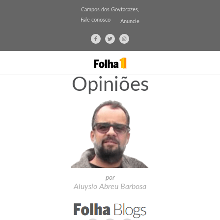
Campos dos Goytacazes,
Fale conosco
Anuncie
Opiniões
por
Aluysio Abreu Barbosa