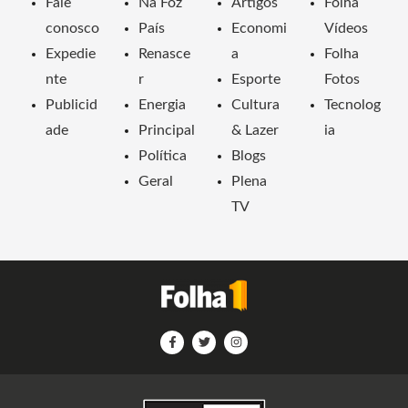
Fale
Na Foz
Artigos
Folha
conosco
País
Economi
Vídeos
Expedie
Renasce
a
Folha
nte
r
Esporte
Fotos
Publicid
Energia
Cultura
Tecnolog
ade
Principal
& Lazer
ia
Política
Blogs
Geral
Plena
TV