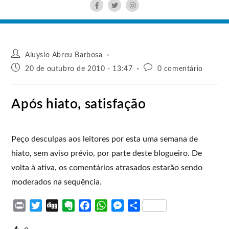
Aluysio Abreu Barbosa
20 de outubro de 2010 - 13:47
0 comentário
Após hiato, satisfação
Peço desculpas aos leitores por esta uma semana de
hiato, sem aviso prévio, por parte deste blogueiro. De
volta à ativa, os comentários atrasados estarão sendo
moderados na sequência.
P
T
D
E
F
W
M
S
r
w
i
v
a
h
e
h