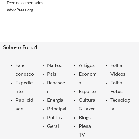
Feed de comentários
WordPress.org
Sobre o Folha1
Fale
Na Foz
Artigos
Folha
conosco
País
Economi
Vídeos
Expedie
Renasce
a
Folha
nte
r
Esporte
Fotos
Publicid
Energia
Cultura
Tecnolog
ade
Principal
& Lazer
ia
Política
Blogs
Geral
Plena
TV