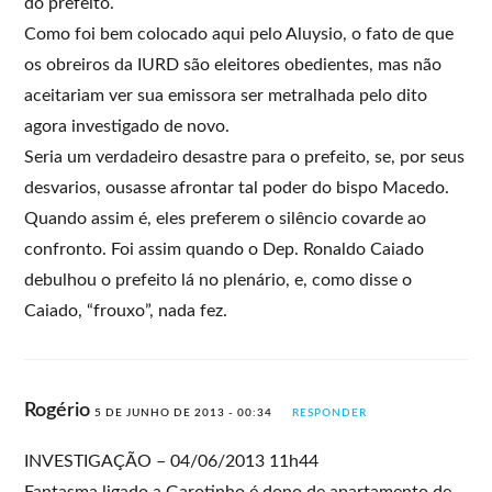
do prefeito.
Como foi bem colocado aqui pelo Aluysio, o fato de que
os obreiros da IURD são eleitores obedientes, mas não
aceitariam ver sua emissora ser metralhada pelo dito
agora investigado de novo.
Seria um verdadeiro desastre para o prefeito, se, por seus
desvarios, ousasse afrontar tal poder do bispo Macedo.
Quando assim é, eles preferem o silêncio covarde ao
confronto. Foi assim quando o Dep. Ronaldo Caiado
debulhou o prefeito lá no plenário, e, como disse o
Caiado, “frouxo”, nada fez.
Rogério
5 DE JUNHO DE 2013 - 00:34
RESPONDER
INVESTIGAÇÃO – 04/06/2013 11h44
Fantasma ligado a Garotinho é dono de apartamento de