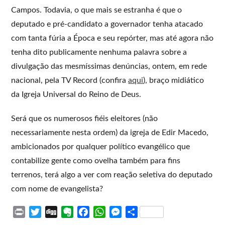
Campos. Todavia, o que mais se estranha é que o
deputado e pré-candidato a governador tenha atacado
com tanta fúria a Época e seu repórter, mas até agora não
tenha dito publicamente nenhuma palavra sobre a
divulgação das mesmíssimas denúncias, ontem, em rede
nacional, pela TV Record (confira
aqui
), braço midiático
da Igreja Universal do Reino de Deus.
Será que os numerosos fiéis eleitores (não
necessariamente nesta ordem) da igreja de Edir Macedo,
ambicionados por qualquer político evangélico que
contabilize gente como ovelha também para fins
terrenos, terá algo a ver com reação seletiva do deputado
com nome de evangelista?
P
T
D
E
F
W
M
S
r
w
i
v
a
h
e
h