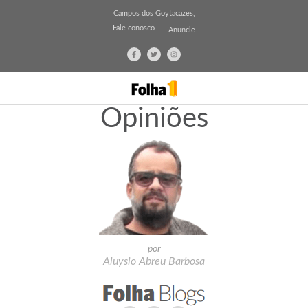
Campos dos Goytacazes,
Fale conosco
Anuncie
Opiniões
por
Aluysio Abreu Barbosa