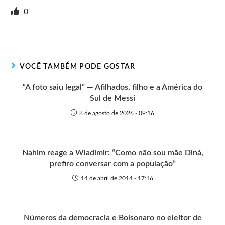
i
i
g
e
c
a
s
a
0
n
t
g
r
e
t
s
r
t
t
n
b
s
e
e
e
o
o
A
n
r
t
o
p
g
VOCÊ TAMBÉM PODE GOSTAR
e
k
p
e
r
“A foto saiu legal” — Afilhados, filho e a América do
Sul de Messi
8 de agosto de 2026 - 09:16
Nahim reage a Wladimir: “Como não sou mãe Diná,
prefiro conversar com a população”
14 de abril de 2014 - 17:16
Números da democracia e Bolsonaro no eleitor de