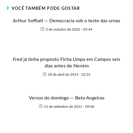
r
t
o
p
g
VOCÊ TAMBÉM PODE GOSTAR
e
k
p
e
r
Arthur Soffiati — Democracia sob o teste das urnas
3 de outubro de 2022 - 05:44
Fred já tinha proposto Ficha Limpa em Campos seis
dias antes de Neném
18 de abril de 2013 - 22:31
Versos do domingo — Beto Angeiras
11 de setembro de 2011 - 09:00