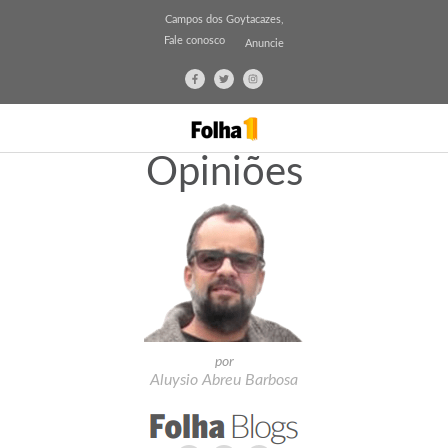
Campos dos Goytacazes,
Fale conosco
Anuncie
Opiniões
por
Aluysio Abreu Barbosa