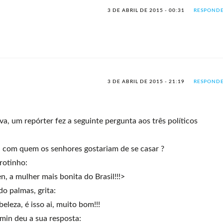
3 DE ABRIL DE 2015 - 00:31
RESPOND
3 DE ABRIL DE 2015 - 21:19
RESPOND
a, um repórter fez a seguinte pergunta aos três políticos
, com quem os senhores gostariam de se casar ?
rotinho:
, a mulher mais bonita do Brasil!!!>
o palmas, grita:
leza, é isso ai, muito bom!!!
min deu a sua resposta: