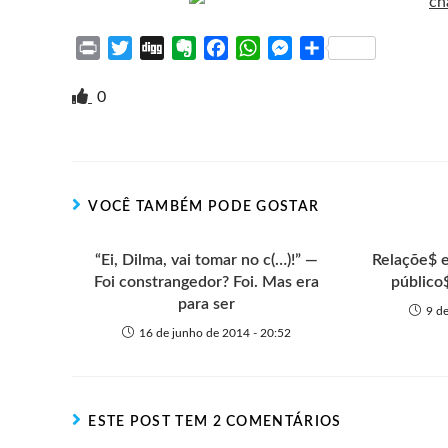
P
T
D
E
F
W
M
S
r
w
i
v
a
h
e
h
i
i
g
e
c
a
s
a
0
n
t
g
r
e
t
s
r
t
t
n
b
s
e
e
e
o
o
A
n
r
t
o
p
g
VOCÊ TAMBÉM PODE GOSTAR
e
k
p
e
r
“Ei, Dilma, vai tomar no c(…)!” —
Relaçõe$ e
Foi constrangedor? Foi. Mas era
público
para ser
9 d
16 de junho de 2014 - 20:52
ESTE POST TEM 2 COMENTÁRIOS