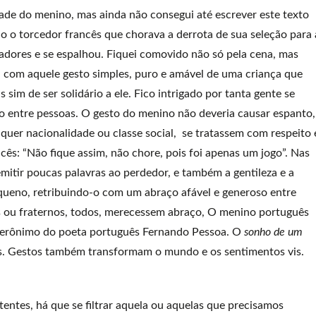
idade do menino, mas ainda não consegui até escrever este texto
o o torcedor francês que chorava a derrota de sua seleção para 
dores e se espalhou. Fiquei comovido não só pela cena, mas
u com aquele gesto simples, puro e amável de uma criança que
 sim de ser solidário a ele. Fico intrigado por tanta gente se
o entre pessoas. O gesto do menino não deveria causar espanto,
lquer nacionalidade ou classe social, se tratassem com respeito 
ncês: “Não fique assim, não chore, pois foi apenas um jogo”. Nas
mitir poucas palavras ao perdedor, e também a gentileza e a
queno, retribuindo-o com um abraço afável e generoso entre
s ou fraternos, todos, merecessem abraço, O menino português
terônimo do poeta português Fernando Pessoa. O
sonho de um
os. Gestos também transformam o mundo e os sentimentos vis.
entes, há que se filtrar aquela ou aquelas que precisamos