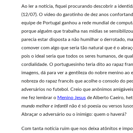
Ao ler a notícia, fiquei procurando descobrir a ident
(12/07). O vídeo do garotinho de dez anos confortand
equipe de Portugal ganhou a rede mundial de computa
porque alguém que trabalha nas mídias se sensibilizo
parecia estar disposta a não humilhar o derrotado, mas
comover com algo que seria tão natural que é o abraç
pois o ideal seria que todos os seres humanos, de qua
cordialidade. O portuguesinho teria dito ao rapaz fra
imagens, dá para ver a gentileza do nobre menino ao e
nobreza do rapaz francês que acolhe o consolo do pe
adversários no futebol. Creio que anônimos amigávei
me fez lembrar o
Menino Jesus
de Alberto Caeiro, he
mundo melhor e infantil
não é só poesia ou versos lus
Abraçar o adversário ou o inimigo: quem o haverá?
Com tanta notícia ruim que nos deixa atônitos e impot