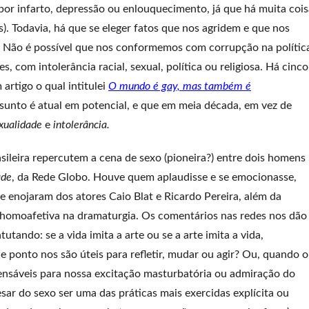
or infarto, depressão ou enlouquecimento, já que há muita cois
). Todavia, há que se eleger fatos que nos agridem e que nos
. Não é possível que nos conformemos com corrupção na polític
, com intolerância racial, sexual, política ou religiosa. Há cinco
 artigo o qual intitulei
O mundo é gay, mas também é
ssunto é atual em potencial, e que em meia década, em vez de
xualidade
e
intolerância.
asileira repercutem a cena de sexo (pioneira?) entre dois homens
ade
, da Rede Globo. Houve quem aplaudisse e se emocionasse,
 enojaram dos atores Caio Blat e Ricardo Pereira, além da
a homoafetiva na dramaturgia. Os comentários nas redes nos dão
ando: se a vida imita a arte ou se a arte imita a vida,
e ponto nos são úteis para refletir, mudar ou agir? Ou, quando o
pensáveis para nossa excitação masturbatória ou admiração do
sar do sexo ser uma das práticas mais exercidas explícita ou