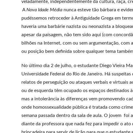
veladamente, independentemente da cultura, raça, cre
A
Nova Idade Média
nunca esteve tão bárbara e eviden
pudéssemos retroceder à Antiguidade Grega em termos d
haveria uma barbárie nazista ou neonazista a bloquear
apesar da paisagem, não tem sido aqui (com concordânc
bilhões na Internet, com ou sem argumentação, com 
ou posição bem definida sobre qualquer tema também p
No último dia 2 de julho, o estudante Diego Vieira
Universidade Federal do Rio de Janeiro. Há suspeitas
relatos de perseguição ou ataques verbais e virtuais a
ou de esquerda têm ocupado os espaços destinados à
mas a intolerância às diferenças vem promovendo cada
onde homossexualidade pública é tratada como crime,
semana passada dentro da sala de aula. O jovem foi a
diante da professora que nada fez para impedir o at
brincadeira para servir de lição para que o estudant