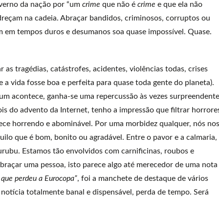
overno da nação por “um
crime
que não é
crime
e que ela não
dreçam na cadeia. Abraçar bandidos, criminosos, corruptos ou
m em tempos duros e desumanos soa quase impossível. Quase.
as tragédias, catástrofes, acidentes, violências todas, crises
 a vida fosse boa e perfeita para quase toda gente do planeta).
mum acontece, ganha-se uma repercussão às vezes surpreendente
 do advento da Internet, tenho a impressão que filtrar horrore
parece horrendo e abominável. Por uma morbidez qualquer, nós no
ilo que é bom, bonito ou agradável. Entre o pavor e a calmaria,
rubu. Estamos tão envolvidos com carnificinas, roubos e
abraçar uma pessoa, isto parece algo até merecedor de uma nota
 que perdeu a Eurocopa”
, foi a manchete de destaque de vários
notícia totalmente banal e dispensável, perda de tempo. Será