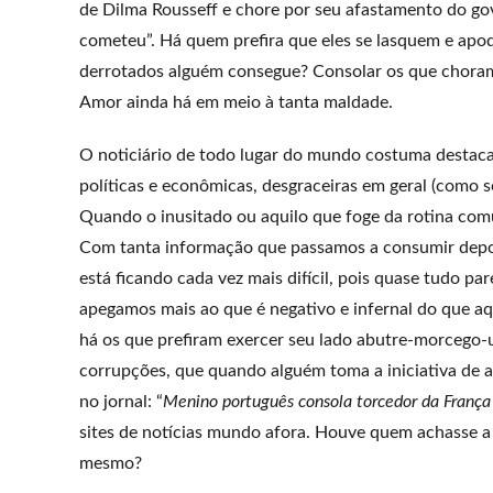
de Dilma Rousseff e chore por seu afastamento do g
cometeu”. Há quem prefira que eles se lasquem e apo
derrotados alguém consegue? Consolar os que chora
Amor ainda há em meio à tanta maldade.
O noticiário de todo lugar do mundo costuma destacar 
políticas e econômicas, desgraceiras em geral (como se
Quando o inusitado ou aquilo que foge da rotina co
Com tanta informação que passamos a consumir depois
está ficando cada vez mais difícil, pois quase tudo 
apegamos mais ao que é negativo e infernal do que aqu
há os que prefiram exercer seu lado abutre-morcego-u
corrupções, que quando alguém toma a iniciativa de 
no jornal: “
Menino português consola torcedor da França
sites de notícias mundo afora. Houve quem achasse a 
mesmo?