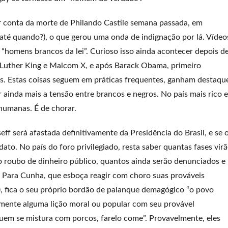
r conta da morte de Philando Castile semana passada, em
s (até quando?), o que gerou uma onda de indignação por lá. Vídeo
homens brancos da lei”. Curioso isso ainda acontecer depois d
n Luther King e Malcom X, e após Barack Obama, primeiro
os. Estas coisas seguem em práticas frequentes, ganham destaqu
 ainda mais a tensão entre brancos e negros. No país mais rico e
humanas. É de chorar.
f será afastada definitivamente da Presidência do Brasil, e se 
. No país do foro privilegiado, resta saber quantas fases vir
 roubo de dinheiro público, quantos ainda serão denunciados e
. Para Cunha, que esboça reagir com choro suas prováveis
a?), fica o seu próprio bordão de palanque demagógico “o povo
almente alguma lição moral ou popular com seu provável
em se mistura com porcos, farelo come”. Provavelmente, eles