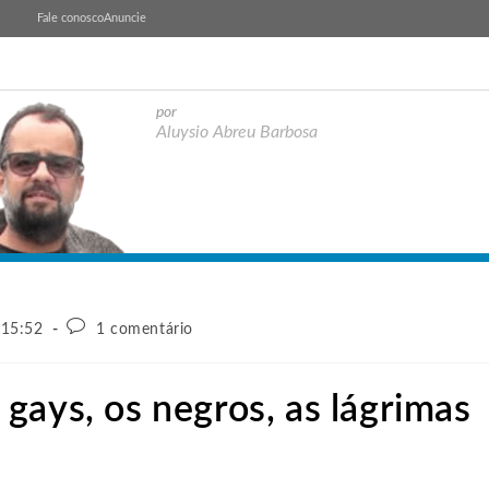
Fale conosco
Anuncie
por
Aluysio Abreu Barbosa
 15:52
1 comentário
gays, os negros, as lágrimas