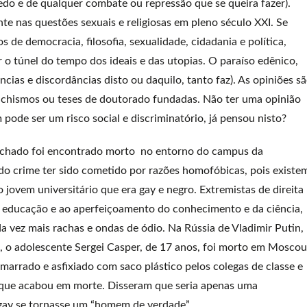
do e de qualquer combate ou repressão que se queira fazer).
te nas questões sexuais e religiosas em pleno século XXI. Se
e democracia, filosofia, sexualidade, cidadania e política,
 o túnel do tempo dos ideais e das utopias. O paraíso edênico,
ias e discordâncias disto ou daquilo, tanto faz). As opiniões s
achismos ou teses de doutorado fundadas. Não ter uma opinião
ode ser um risco social e discriminatório, já pensou nisto?
 Machado foi encontrado morto no entorno do campus da
 do crime ter sido cometido por razões homofóbicas, pois existe
o jovem universitário que era gay e negro. Extremistas de direita
 educação e ao aperfeiçoamento do conhecimento e da ciência,
 vez mais rachas e ondas de ódio. Na Rússia de Vladimir Putin,
 o adolescente Sergei Casper, de 17 anos, foi morto em Moscou
marrado e asfixiado com saco plástico pelos colegas de classe e
o que acabou em morte. Disseram que seria apenas uma
e gay se tornasse um “homem de verdade”.