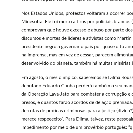
Nos Estados Unidos, protestos voltaram a ocorrer po
Minesotta. Ele foi morto a tiros por policiais branco
comprovam que houve excesso e abuso por parte dos “
discursos e mortes de líderes e ativistas como Marti
presidente negro a governar o país por quase oito an
na imprensa, mas em vez de cessar, parecem alimentar
desenvolvido do planeta, também há muitas misérias 
Em agosto, o mês olímpico, saberemos se Dilma Roussef
deputado Eduardo Cunha perderá também o seu mandato
da Operação Lava-Jato para combater a corrupção e o
presos, e quantos farão acordos de delação premiada
derrotas de práticas criminosas para a justiça (divin
merece respeeeeito”. Para Dilma, talvez, reste pesso
impedimento por meio de um provérbio português: “qu