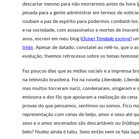
descartar mesmo para não morrermos antes da hora (p
pesada para a gente administrar em termos de notícias
roubam a paz de espírito para podermos combatê-los
e na sociedade, com assassinatos e mortes de inocentes
anos, escrevi em meu blog (
Ocinei Trindade escreve
) um
triste
.
Apesar de datado, constatei ao relê-lo, que o a
evolução, tivemos retrocesso sobre os temas
homosse
Faz poucos dias que as mídias sociais e a imprensa br
na televisão brasileira. Foi na novela
Liberdade, Liberd
mas muitos torceram nariz, condenaram, xingaram e se
emissora e dos fãs que apoiaram a realização da cen
provas do que pensamos, sentimos ou somos. Fico matut
representação com cenas de beijo, amor e sexo até qu
sexo e o amor encenados são descartáveis ou (in)dis
belo? Nudez ainda é tabu. Sexo então nem se fala (ape