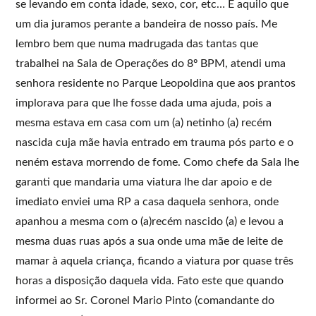
se levando em conta idade, sexo, cor, etc… É aquilo que
um dia juramos perante a bandeira de nosso país. Me
lembro bem que numa madrugada das tantas que
trabalhei na Sala de Operações do 8º BPM, atendi uma
senhora residente no Parque Leopoldina que aos prantos
implorava para que lhe fosse dada uma ajuda, pois a
mesma estava em casa com um (a) netinho (a) recém
nascida cuja mãe havia entrado em trauma pós parto e o
neném estava morrendo de fome. Como chefe da Sala lhe
garanti que mandaria uma viatura lhe dar apoio e de
imediato enviei uma RP a casa daquela senhora, onde
apanhou a mesma com o (a)recém nascido (a) e levou a
mesma duas ruas após a sua onde uma mãe de leite de
mamar à aquela criança, ficando a viatura por quase três
horas a disposição daquela vida. Fato este que quando
informei ao Sr. Coronel Mario Pinto (comandante do