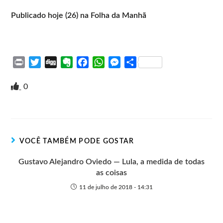
Publicado hoje (26) na Folha da Manhã
P
T
D
E
F
W
M
S
r
w
i
v
a
h
e
h
i
i
g
e
c
a
s
a
0
n
t
g
r
e
t
s
r
t
t
n
b
s
e
e
e
o
o
A
n
r
t
o
p
g
VOCÊ TAMBÉM PODE GOSTAR
e
k
p
e
r
Gustavo Alejandro Oviedo — Lula, a medida de todas
as coisas
11 de julho de 2018 - 14:31