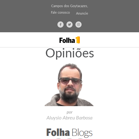
Campos dos Goytacazes,
Fale conosco
Anuncie
Opiniões
por
Aluysio Abreu Barbosa