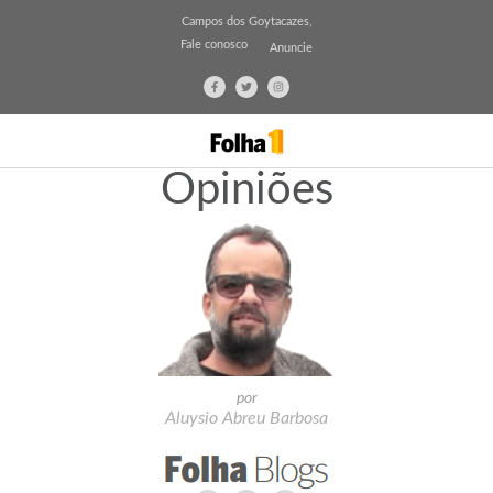
Campos dos Goytacazes,
Fale conosco
Anuncie
Opiniões
por
Aluysio Abreu Barbosa