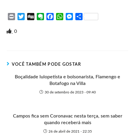
P
T
D
E
F
W
M
S
r
w
i
v
a
h
e
h
i
i
g
e
c
a
s
a
0
n
t
g
r
e
t
s
r
t
t
n
b
s
e
e
e
o
o
A
n
r
t
o
p
g
VOCÊ TAMBÉM PODE GOSTAR
e
k
p
e
r
Boçalidade lulopetista e bolsonarista, Flamengo e
Botafogo na Villa
30 de setembro de 2023 - 09:40
Campos fica sem Coronavac nesta terça, sem saber
quando receberá mais
26 de abril de 2021 - 22:35