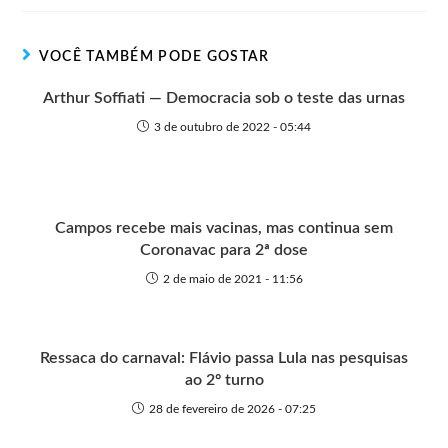
e
o
o
A
n
r
t
o
p
g
VOCÊ TAMBÉM PODE GOSTAR
e
k
p
e
r
Arthur Soffiati — Democracia sob o teste das urnas
3 de outubro de 2022 - 05:44
Campos recebe mais vacinas, mas continua sem
Coronavac para 2ª dose
2 de maio de 2021 - 11:56
Ressaca do carnaval: Flávio passa Lula nas pesquisas
ao 2º turno
28 de fevereiro de 2026 - 07:25