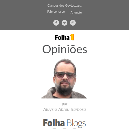
Campos dos Goytacazes,
Fale conosco
Anuncie
Opiniões
por
Aluysio Abreu Barbosa