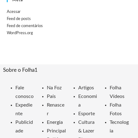
Meta
Acessar
Feed de posts
Feed de comentários
WordPress.org
Sobre o Folha1
Fale
Na Foz
Artigos
Folha
conosco
País
Economi
Vídeos
Expedie
Renasce
a
Folha
nte
r
Esporte
Fotos
Publicid
Energia
Cultura
Tecnolog
ade
Principal
& Lazer
ia