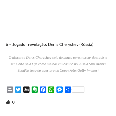
6 – Jogador revelação:
Denis Cheryshev (Rússia)
O atacante Denis Cheryshev saiu do banco para marcar dois gols e
ser eleito pela Fifa como melhor em campo no Rússia 5×0 Arábia
Saudita, jogo de abertura da Copa (Foto: Getty Images)
P
T
D
E
F
W
M
S
r
w
i
v
a
h
e
h
i
i
g
e
c
a
s
a
0
n
t
g
r
e
t
s
r
t
t
n
b
s
e
e