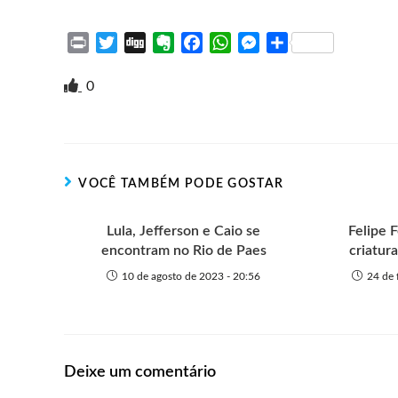
P
T
D
E
F
W
M
S
r
w
i
v
a
h
e
h
i
i
g
e
c
a
s
a
0
n
t
g
r
e
t
s
r
t
t
n
b
s
e
e
e
o
o
A
n
r
t
o
p
g
VOCÊ TAMBÉM PODE GOSTAR
e
k
p
e
r
Lula, Jefferson e Caio se
Felipe 
encontram no Rio de Paes
criatura
10 de agosto de 2023 - 20:56
24 de 
Deixe um comentário