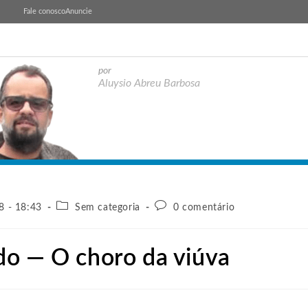
Fale conosco
Anuncie
por
Aluysio Abreu Barbosa
8 - 18:43
Sem categoria
0 comentário
do — O choro da viúva