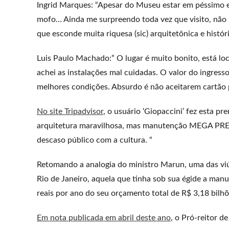
Ingrid Marques: “Apesar do Museu estar em péssimo e
mofo… Ainda me surpreendo toda vez que visito, não 
que esconde muita riquesa (sic) arquitetônica e históri
Luis Paulo Machado:” O lugar é muito bonito, está lo
achei as instalações mal cuidadas. O valor do ingress
melhores condições. Absurdo é não aceitarem cartão 
No site Tripadvisor
, o usuário ‘Giopaccini’ fez esta p
arquitetura maravilhosa, mas manutenção MEGA PRE
descaso público com a cultura. “
Retomando a analogia do ministro Marun, uma das vi
Rio de Janeiro, aquela que tinha sob sua égide a ma
reais por ano do seu orçamento total de R$ 3,18 bilhõ
Em nota publicada em abril deste ano
, o Pró-reitor 