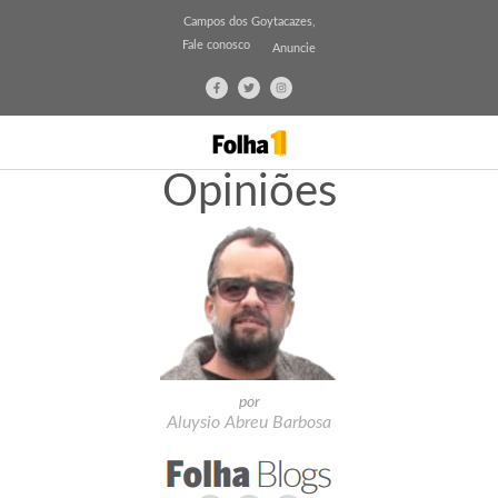
Campos dos Goytacazes,
Fale conosco
Anuncie
Opiniões
por
Aluysio Abreu Barbosa