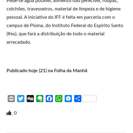
Pede-se água potável, alimento não perecível, roupas,
colchões, travesseiros, material de limpeza e de higiene
pessoal. A iniciativa do IFF é feita em parceria com o
campus de Piúma, do Instituto Federal do Espírito Santo
(Ifes), que fará a distribuição de todo o material
arrecadado.
Publicado hoje (21) na Folha da Manhã
P
T
D
E
F
W
M
S
r
w
i
v
a
h
e
h
i
i
g
e
c
a
s
a
0
n
t
g
r
e
t
s
r
t
t
n
b
s
e
e