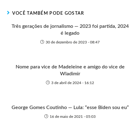
e
o
o
A
n
r
t
o
p
g
VOCÊ TAMBÉM PODE GOSTAR
e
k
p
e
r
Três gerações de jornalismo — 2023 foi partida, 2024
é legado
30 de dezembro de 2023 - 08:47
Nome para vice de Madeleine e amigo do vice de
Wladimir
3 de abril de 2024 - 16:12
George Gomes Coutinho — Lula: “esse Biden sou eu”
16 de maio de 2021 - 05:03