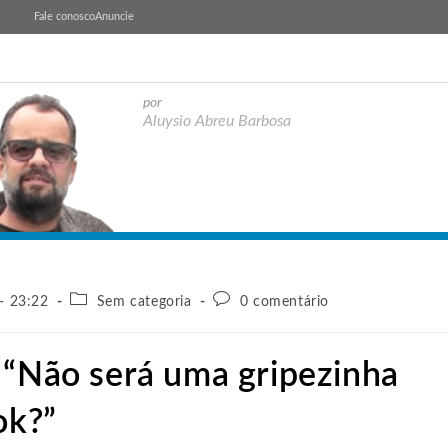
Fale conosco
Anuncie
por
Aluysio Abreu Barbosa
- 23:22
Sem categoria
0 comentário
 “Não será uma gripezinha
ok?”