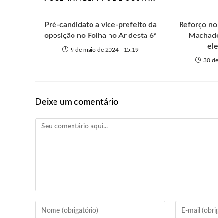
e
k
p
e
r
Pré-candidato a vice-prefeito da
Reforço no
oposição no Folha no Ar desta 6ª
Machado,
ele
9 de maio de 2024 - 15:19
30 de
Deixe um comentário