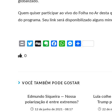
globalizado.
Quem quiser participar ao vivo do Folha no Ar desta
do programa. Seu link será disponibilizado alguns min
P
T
D
E
F
W
M
S
r
w
i
v
a
h
e
h
i
i
g
e
c
a
s
a
0
n
t
g
r
e
t
s
r
t
t
n
b
s
e
e
e
o
o
A
n
r
t
o
p
g
VOCÊ TAMBÉM PODE GOSTAR
e
k
p
e
r
Edmundo Siqueira — Nossa
Lula colhe 
polarização é entre extremos?
Trump p
12 de junho de 2021 - 08:17
22 de 