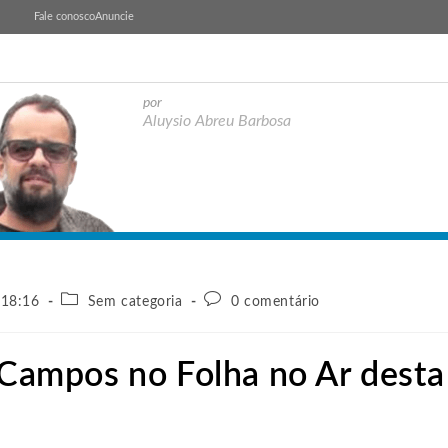
Fale conosco
Anuncie
por
Aluysio Abreu Barbosa
 18:16
Sem categoria
0 comentário
e Campos no Folha no Ar desta