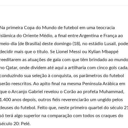
Na primeira Copa do Mundo de futebol em uma teocracia
islâmica do Oriente Médio, a final entre Argentina e França ao
meio-dia (de Brasília) deste domingo (18), no estádio Lusail, pode
decidir mais que o título. Se Lionel Messi ou Kylian Mbappé
reeditarem as atuações de gala com que têm brindado ao mund
no Qatar, onde dividem até aqui a artilharia com cinco gols cada
conduzindo sua seleção à conquista, os parâmetros do futebol
serão reescritos. Ao apito final na mesma Península Arábica em
que o Arcanjo Gabriel revelou o Corão ao profeta Muhammad,
1.400 anos depois, outros fiéis reverenciarão um ungido pelos
deuses do futebol. Feito que, neste primeiro quartel do século 2
só terá algo superior na comparação com todos os craques do
século 20: Pelé.