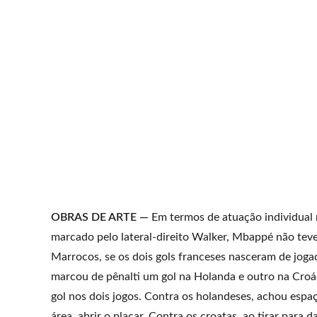
OBRAS DE ARTE —
Em termos de atuação individual 
marcado pelo lateral-direito Walker, Mbappé não teve
Marrocos, se os dois gols franceses nasceram de jogad
marcou de pênalti um gol na Holanda e outro na Croá
gol nos dois jogos. Contra os holandeses, achou espaç
área, abrir o placar. Contra os croatas, ao tirar para