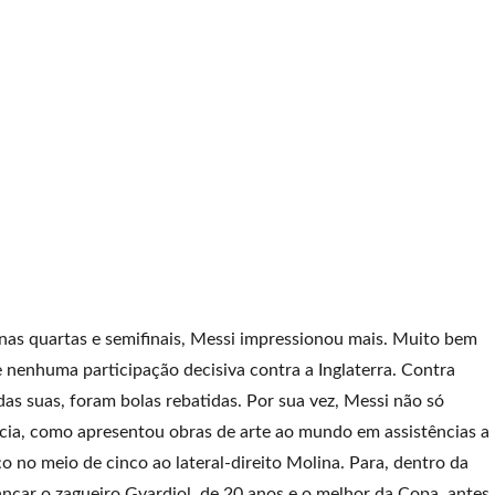
nas quartas e semifinais, Messi impressionou mais. Muito bem
 nenhuma participação decisiva contra a Inglaterra. Contra
as suas, foram bolas rebatidas. Por sua vez, Messi não só
cia, como apresentou obras de arte ao mundo em assistências a
o no meio de cinco ao lateral-direito Molina. Para, dentro da
 dançar o zagueiro Gvardiol, de 20 anos e o melhor da Copa, antes