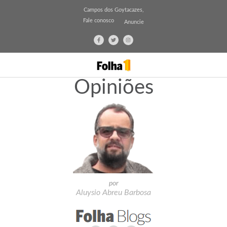
Campos dos Goytacazes,
Fale conosco
Anuncie
Opiniões
por
Aluysio Abreu Barbosa