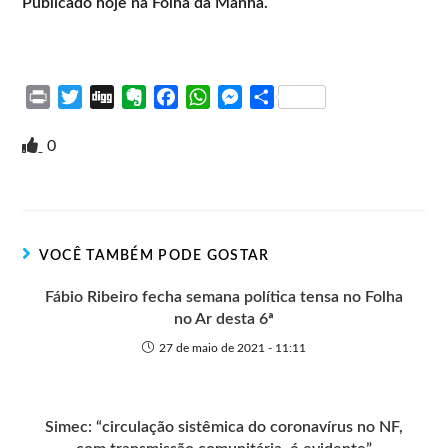
Publicado hoje na Folha da Manhã.
P
T
D
E
F
W
M
S
r
w
i
v
a
h
e
h
i
i
g
e
c
a
s
a
0
n
t
g
r
e
t
s
r
t
t
n
b
s
e
e
e
o
o
A
n
r
t
o
p
g
VOCÊ TAMBÉM PODE GOSTAR
e
k
p
e
r
Fábio Ribeiro fecha semana política tensa no Folha
no Ar desta 6ª
27 de maio de 2021 - 11:11
Simec: “circulação sistêmica do coronavírus no NF,