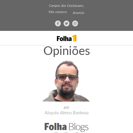
Campos dos Goytacazes,
Fale conosco
Anuncie
Opiniões
por
Aluysio Abreu Barbosa