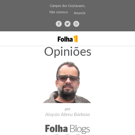
Campos dos Goytacazes,
Fale conosco
Anuncie
Opiniões
por
Aluysio Abreu Barbosa