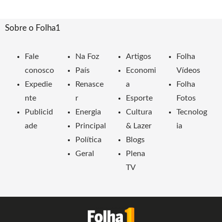
Sobre o Folha1
Fale
Na Foz
Artigos
Folha
conosco
País
Economi
Vídeos
Expedie
Renasce
a
Folha
nte
r
Esporte
Fotos
Publicid
Energia
Cultura
Tecnolog
ade
Principal
& Lazer
ia
Política
Blogs
Geral
Plena
TV