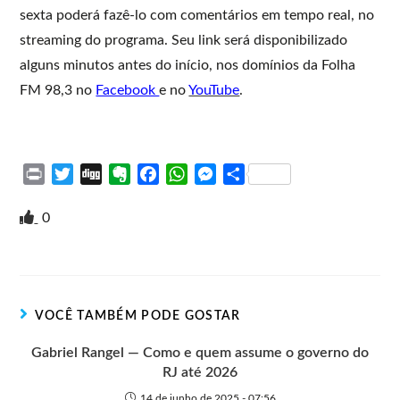
sexta poderá fazê-lo com comentários em tempo real, no
streaming do programa. Seu link será disponibilizado
alguns minutos antes do início, nos domínios da Folha
FM 98,3 no
Facebook
e no
YouTube
.
P
T
D
E
F
W
M
S
r
w
i
v
a
h
e
h
i
i
g
e
c
a
s
a
0
n
t
g
r
e
t
s
r
t
t
n
b
s
e
e
e
o
o
A
n
r
t
o
p
g
VOCÊ TAMBÉM PODE GOSTAR
e
k
p
e
r
Gabriel Rangel — Como e quem assume o governo do
RJ até 2026
14 de junho de 2025 - 07:56