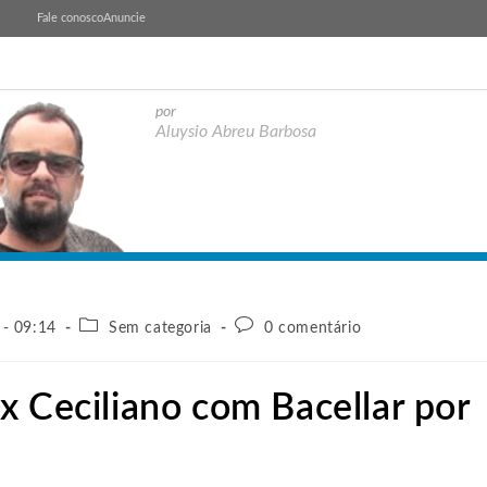
Fale conosco
Anuncie
por
Aluysio Abreu Barbosa
 - 09:14
Sem categoria
0 comentário
x Ceciliano com Bacellar por