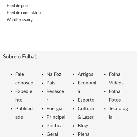
Feed de posts
Feed de comentários
WordPress.org
Sobre o Folha1
Fale
Na Foz
Artigos
Folha
conosco
País
Economi
Vídeos
Expedie
Renasce
a
Folha
nte
r
Esporte
Fotos
Publicid
Energia
Cultura
Tecnolog
ade
Principal
& Lazer
ia
Política
Blogs
Geral
Plena