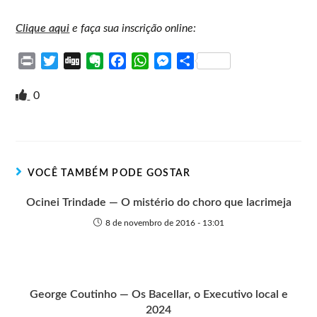
Clique aqui
e faça sua inscrição online:
P
T
D
E
F
W
M
S
r
w
i
v
a
h
e
h
i
i
g
e
c
a
s
a
0
n
t
g
r
e
t
s
r
t
t
n
b
s
e
e
e
o
o
A
n
r
t
o
p
g
VOCÊ TAMBÉM PODE GOSTAR
e
k
p
e
r
Ocinei Trindade — O mistério do choro que lacrimeja
8 de novembro de 2016 - 13:01
George Coutinho — Os Bacellar, o Executivo local e
2024