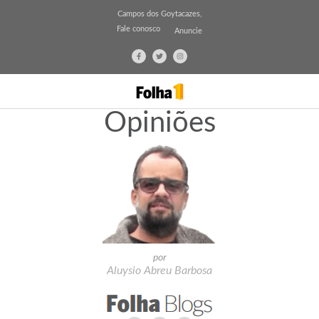
Campos dos Goytacazes,
Fale conosco
Anuncie
Opiniões
por
Aluysio Abreu Barbosa