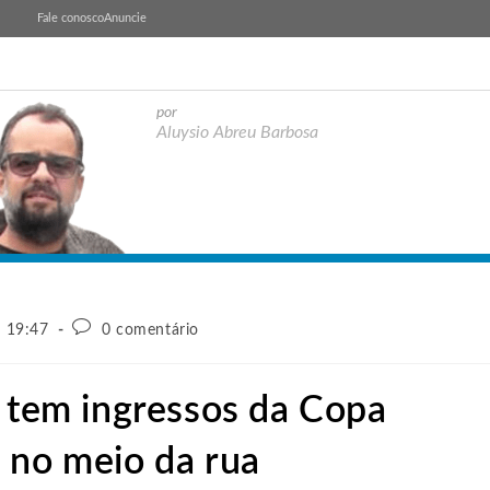
Fale conosco
Anuncie
por
Aluysio Abreu Barbosa
- 19:47
0 comentário
e tem ingressos da Copa
 no meio da rua