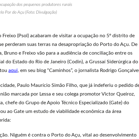
 ocupação dos pequenos produtores rurais
lo Por do Açu (Foto: Divulgação)
Freixo (Psol) acabaram de visitar a ocupação no 5º distrito de
 que perderam suas terras na desapropriação do Porto do Açu. De
 Bruno e Freixo vão para a audiência de conciliação entre os
 do Estado do Rio de Janeiro (Codin), a Grussaí Siderúrgica do
ntou
aqui
, em seu blog “Caminhos”, o jornalista Rodrigo Gonçalve
a cidade, Paulo Maurício Simão Filho, que já indeferiu o pedido d
união marcada por Lessa e seu colega promotor Victor Queiroz,
, chefe do Grupo de Apoio Técnico Especializado (Gate) do
itou ao Gate um estudo de viabilidade econômica da área
rida:
ão. Niguém é contra o Porto do Açu, vital ao desenvolvimento