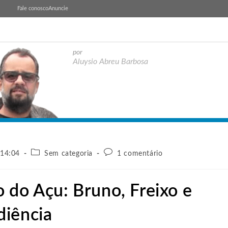
Fale conosco
Anuncie
por
Aluysio Abreu Barbosa
 14:04
Sem categoria
1 comentário
 do Açu: Bruno, Freixo e
diência