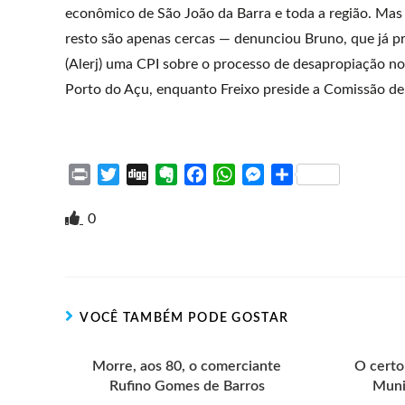
econômico de São João da Barra e toda a região. Mas 
resto são apenas cercas — denunciou Bruno, que já pr
(Alerj) uma CPI sobre o processo de desapropiação no
Porto do Açu, enquanto Freixo preside a Comissão de
P
T
D
E
F
W
M
S
r
w
i
v
a
h
e
h
i
i
g
e
c
a
s
a
0
n
t
g
r
e
t
s
r
t
t
n
b
s
e
e
e
o
o
A
n
r
t
o
p
g
VOCÊ TAMBÉM PODE GOSTAR
e
k
p
e
r
Morre, aos 80, o comerciante
O certo
Rufino Gomes de Barros
Muni