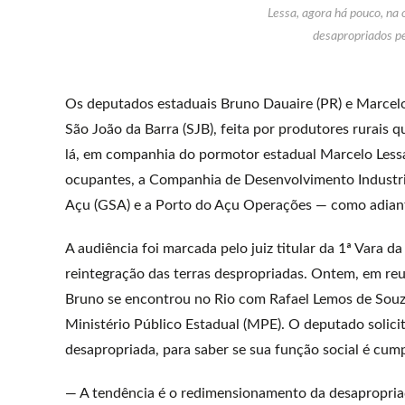
Lessa, agora há pouco, na
desapropriados pe
Os deputados estaduais Bruno Dauaire (PR) e Marcelo 
São João da Barra (SJB), feita por produtores rurais
lá, em companhia do pormotor estadual Marcelo Lessa,
ocupantes, a Companhia de Desenvolvimento Industrial
Açu (GSA) e a Porto do Açu Operações — como adia
A audiência foi marcada pelo juiz titular da 1ª Vara d
reintegração das terras despropriadas. Ontem, em re
Bruno se encontrou no Rio com Rafael Lemos de Souza
Ministério Público Estadual (MPE). O deputado solic
desapropriada, para saber se sua função social é cump
— A tendência é o redimensionamento da desapropriaç