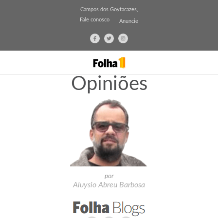
Campos dos Goytacazes,
Fale conosco
Anuncie
Opiniões
por
Aluysio Abreu Barbosa