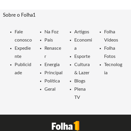
Sobre o Folha1
Fale
Na Foz
Artigos
Folha
conosco
País
Economi
Vídeos
Expedie
Renasce
a
Folha
nte
r
Esporte
Fotos
Publicid
Energia
Cultura
Tecnolog
ade
Principal
& Lazer
ia
Política
Blogs
Geral
Plena
TV