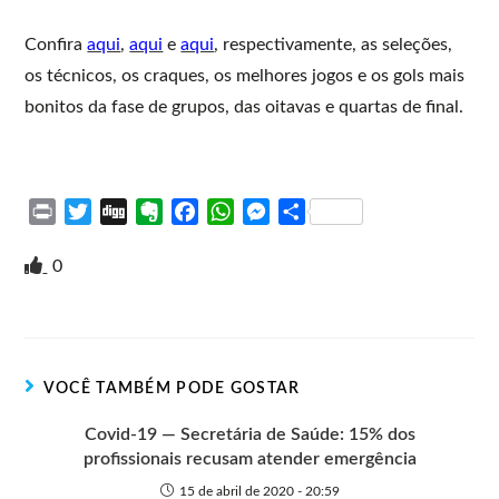
Confira
aqui
,
aqui
e
aqui
, respectivamente, as seleções,
os técnicos, os craques, os melhores jogos e os gols mais
bonitos da fase de grupos, das oitavas e quartas de final.
P
T
D
E
F
W
M
S
r
w
i
v
a
h
e
h
i
i
g
e
c
a
s
a
0
n
t
g
r
e
t
s
r
t
t
n
b
s
e
e
e
o
o
A
n
r
t
o
p
g
VOCÊ TAMBÉM PODE GOSTAR
e
k
p
e
r
Covid-19 — Secretária de Saúde: 15% dos
profissionais recusam atender emergência
15 de abril de 2020 - 20:59