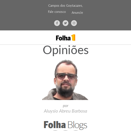
Campos dos Goytacazes,
Fale conosco
Anuncie
Opiniões
por
Aluysio Abreu Barbosa