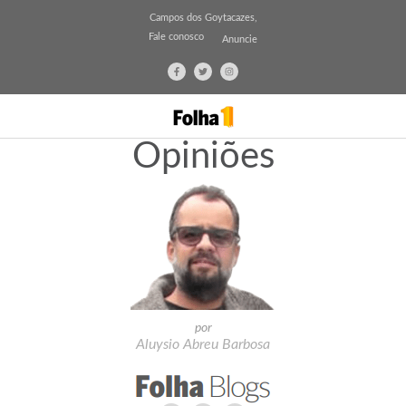
Campos dos Goytacazes,
Fale conosco
Anuncie
Opiniões
por
Aluysio Abreu Barbosa