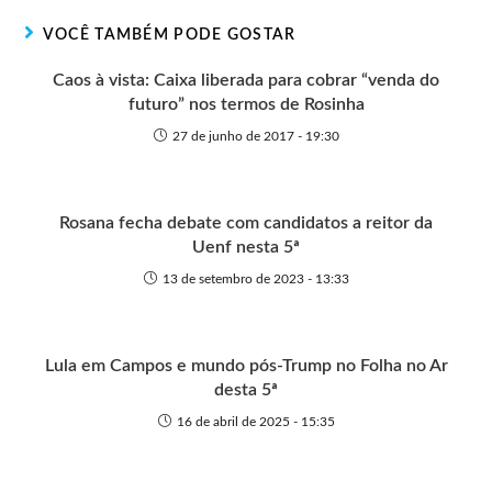
r
t
o
p
g
VOCÊ TAMBÉM PODE GOSTAR
e
k
p
e
r
Caos à vista: Caixa liberada para cobrar “venda do
futuro” nos termos de Rosinha
27 de junho de 2017 - 19:30
Rosana fecha debate com candidatos a reitor da
Uenf nesta 5ª
13 de setembro de 2023 - 13:33
Lula em Campos e mundo pós-Trump no Folha no Ar
desta 5ª
16 de abril de 2025 - 15:35