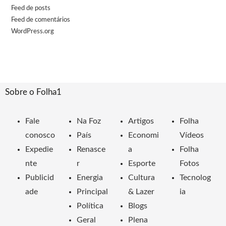
Feed de posts
Feed de comentários
WordPress.org
Sobre o Folha1
Fale
Na Foz
Artigos
Folha
conosco
País
Economi
Vídeos
Expedie
Renasce
a
Folha
nte
r
Esporte
Fotos
Publicid
Energia
Cultura
Tecnolog
ade
Principal
& Lazer
ia
Política
Blogs
Geral
Plena