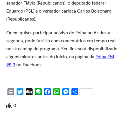
senador Flávio (Republicanos), o deputado federal
Eduardo (PSL) e o vereador carioca Carlos Bolsonaro
(Republicanos).
Quem quiser participar ao vivo do Folha no Ar desta
segunda, pode fazê-lo com comentários em tempo real,
no streaming do programa. Seu link será disponibilizado
alguns minutos antes do início, na página da
Folha FM
98,3
no Facebook.
P
T
D
E
F
W
M
S
r
w
i
v
a
h
e
h
i
i
g
e
c
a
s
a
0
n
t
g
r
e
t
s
r
t
t
n
b
s
e
e
e
o
o
A
n