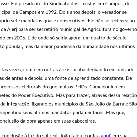
classe. Foi presidente do Sindicato dos Taxistas em Campos, de
icipal de Campos em 1992. Dois anos depois, o vereador se
mpriu sete mandatos quase consecutivos. Ele não se reelegeu ao
 Alerj para ser secretário municipal de Agricultura no governo
ado em 2006. E de onde só sairia agora, um quatro de século
oto popular, mas da maior pandemia da humanidade nos últimos
muitas vezes, como em outras áreas, acaba derivando em amizade
tas de antes e depois, uma fonte de aprendizado constante. De
processos eleitorais do que muitos PHDs. Camaleônico em
efes do Poder Executivo. Mas para trazer, através dessa relação
a Integração, ligando os municípios de São João da Barra e São
l empenhou seus últimos mandatos parlamentares. Mas que,
 conclusão da obra apenas em suas cabeceiras.
conclusão à luz do sol real, João falou (confira
aqui
) em sua