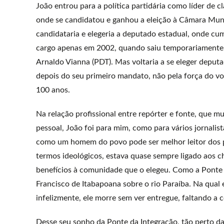
João entrou para a política partidária como líder de 
onde se candidatou e ganhou a eleição à Câmara Mun
candidataria e elegeria a deputado estadual, onde cu
cargo apenas em 2002, quando saiu temporariamente da
Arnaldo Vianna (PDT). Mas voltaria a se eleger deput
depois do seu primeiro mandato, não pela força do v
100 anos.
Na relação profissional entre repórter e fonte, que 
pessoal, João foi para mim, como para vários jornalis
como um homem do povo pode ser melhor leitor dos 
termos ideológicos, estava quase sempre ligado aos ch
benefícios à comunidade que o elegeu. Como a Ponte d
Francisco de Itabapoana sobre o rio Paraíba. Na qua
infelizmente, ele morre sem ver entregue, faltando a
Desse seu sonho da Ponte da Integração, tão perto da 