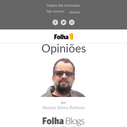
Campos dos Goytacazes,
Fale conosco
Anuncie
Opiniões
por
Aluysio Abreu Barbosa