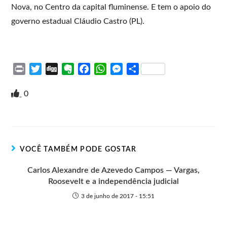
Nova, no Centro da capital fluminense. E tem o apoio do
governo estadual Cláudio Castro (PL).
P
T
D
E
F
W
M
S
r
w
i
v
a
h
e
h
i
i
g
e
c
a
s
a
0
n
t
g
r
e
t
s
r
t
t
n
b
s
e
e
e
o
o
A
n
r
t
o
p
g
VOCÊ TAMBÉM PODE GOSTAR
e
k
p
e
r
Carlos Alexandre de Azevedo Campos — Vargas,
Roosevelt e a independência judicial
3 de junho de 2017 - 15:51