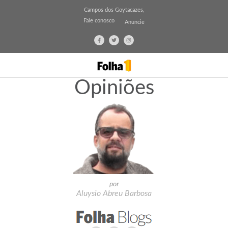
Campos dos Goytacazes,
Fale conosco
Anuncie
Opiniões
por
Aluysio Abreu Barbosa