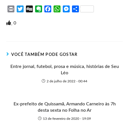
P
T
D
E
F
W
M
S
r
w
i
v
a
h
e
h
i
i
g
e
c
a
s
a
0
n
t
g
r
e
t
s
r
t
t
n
b
s
e
e
e
o
o
A
n
r
t
o
p
g
VOCÊ TAMBÉM PODE GOSTAR
e
k
p
e
r
Entre jornal, futebol, prosa e música, histórias de Seu
Léo
2 de julho de 2022 - 00:44
Ex-prefeito de Quissamã, Armando Carneiro às 7h
desta sexta no Folha no Ar
13 de fevereiro de 2020 - 19:09