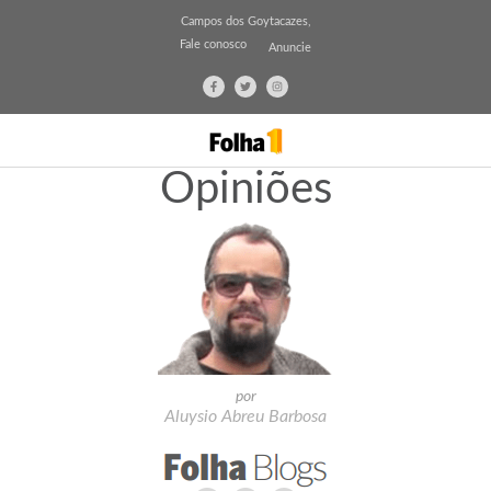
Campos dos Goytacazes,
Fale conosco
Anuncie
Opiniões
por
Aluysio Abreu Barbosa