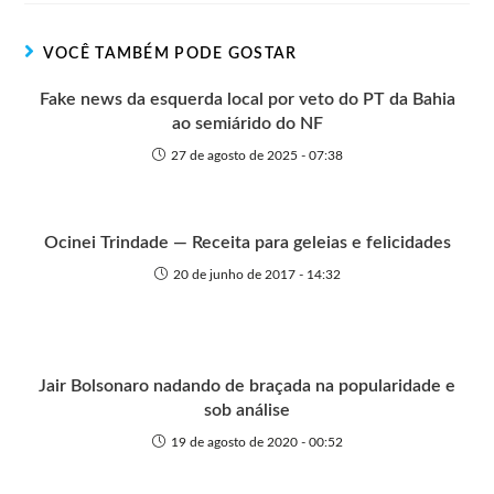
e
o
o
A
n
r
t
o
p
g
VOCÊ TAMBÉM PODE GOSTAR
e
k
p
e
r
Fake news da esquerda local por veto do PT da Bahia
ao semiárido do NF
27 de agosto de 2025 - 07:38
Ocinei Trindade — Receita para geleias e felicidades
20 de junho de 2017 - 14:32
Jair Bolsonaro nadando de braçada na popularidade e
sob análise
19 de agosto de 2020 - 00:52