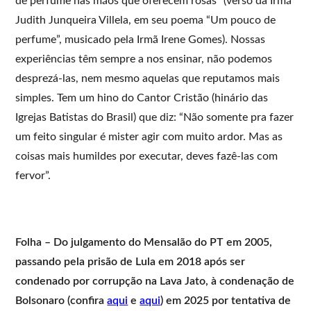
de perfume nas mãos que oferecem rosas” (verso da Irmã
Judith Junqueira Villela, em seu poema “Um pouco de
perfume”, musicado pela Irmã Irene Gomes). Nossas
experiências têm sempre a nos ensinar, não podemos
desprezá-las, nem mesmo aquelas que reputamos mais
simples. Tem um hino do Cantor Cristão (hinário das
Igrejas Batistas do Brasil) que diz: “Não somente pra fazer
um feito singular é mister agir com muito ardor. Mas as
coisas mais humildes por executar, deves fazê-las com
fervor”.
Folha – Do julgamento do Mensalão do PT em 2005,
passando pela prisão de Lula em 2018 após ser
condenado por corrupção na Lava Jato, à condenação de
Bolsonaro (confira
aqui
e
aqui
) em 2025 por tentativa de