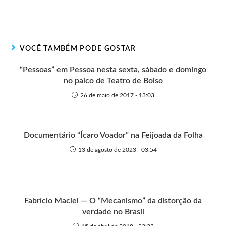
n
t
g
r
e
t
s
r
t
t
n
b
s
e
e
e
o
o
A
n
r
t
o
p
g
VOCÊ TAMBÉM PODE GOSTAR
e
k
p
e
r
“Pessoas” em Pessoa nesta sexta, sábado e domingo
no palco de Teatro de Bolso
26 de maio de 2017 - 13:03
Documentário “Ícaro Voador” na Feijoada da Folha
13 de agosto de 2023 - 03:54
Fabrício Maciel — O “Mecanismo” da distorção da
verdade no Brasil