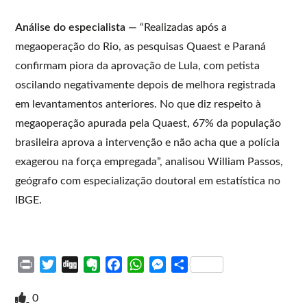
Análise do especialista —
“Realizadas após a
megaoperação do Rio, as pesquisas Quaest e Paraná
confirmam piora da aprovação de Lula, com petista
oscilando negativamente depois de melhora registrada
em levantamentos anteriores. No que diz respeito à
megaoperação apurada pela Quaest, 67% da população
brasileira aprova a intervenção e não acha que a polícia
exagerou na força empregada”, analisou William Passos,
geógrafo com especialização doutoral em estatística no
IBGE.
P
T
D
E
F
W
M
S
r
w
i
v
a
h
e
h
i
i
g
e
c
a
s
a
0